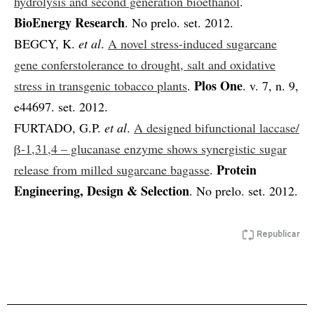
hydrolysis and second generation bioethanol
.
BioEnergy Research
. No prelo. set. 2012.
BEGCY, K.
et al
.
A novel stress-induced sugarcane
gene conferstolerance to drought, salt and oxidative
Plos One
stress in transgenic tobacco plants
.
. v. 7, n. 9,
e44697. set. 2012.
FURTADO, G.P.
et al
.
A designed bifunctional laccase/
β-1,31,4 – glucanase enzyme shows synergistic sugar
Protein
release from milled sugarcane bagasse
.
Engineering, Design & Selection
. No prelo. set. 2012.
Republicar