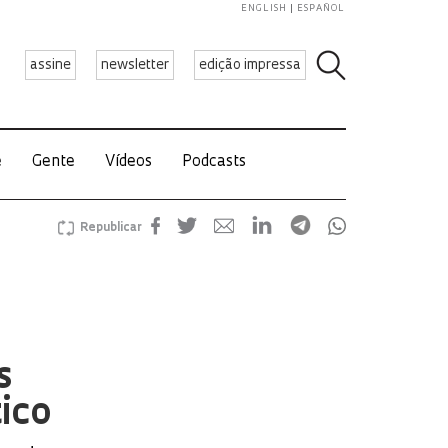
ENGLISH
ESPAÑOL
assine
newsletter
edição impressa
e
Gente
Vídeos
Podcasts
Republicar
s
tico