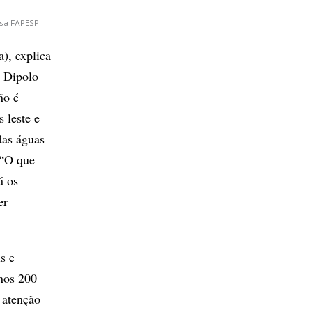
isa FAPESP
), explica
e Dipolo
ño é
 leste e
das águas
 “O que
á os
er
s e
nos 200
 atenção