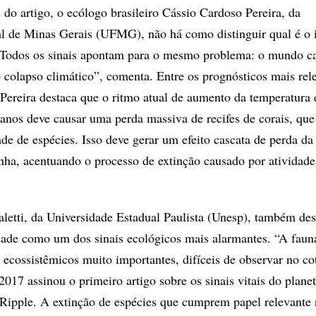
 do artigo, o ecólogo brasileiro Cássio Cardoso Pereira, da
l de Minas Gerais (UFMG), não há como distinguir qual é o 
“Todos os sinais apontam para o mesmo problema: o mundo 
o colapso climático”, comenta. Entre os prognósticos mais rel
Pereira destaca que o ritmo atual de aumento da temperatura 
eanos deve causar uma perda massiva de recifes de corais, qu
e de espécies. Isso deve gerar um efeito cascata de perda da
nha, acentuando o processo de extinção causado por atividade
etti, da Universidade Estadual Paulista (Unesp), também des
dade como um dos sinais ecológicos mais alarmantes. “A faun
 ecossistêmicos muito importantes, difíceis de observar no co
2017 assinou o primeiro artigo sobre os sinais vitais do plane
 Ripple. A extinção de espécies que cumprem papel relevante 