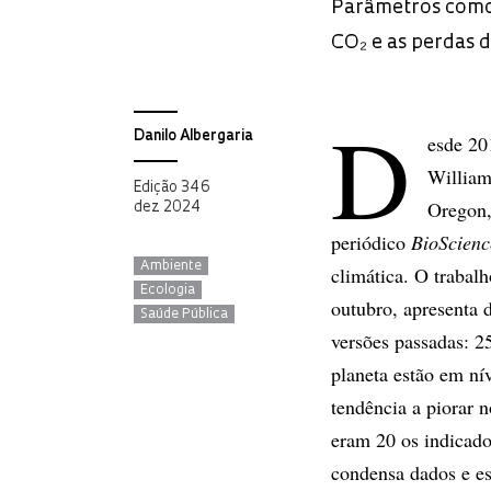
Parâmetros como 
CO₂ e as perdas 
D
Danilo Albergaria
esde 20
William
Edição 346
Oregon,
dez 2024
periódico
BioScienc
Ambiente
climática. O trabal
Ecologia
outubro, apresenta 
Saúde Pública
versões passadas: 2
planeta estão em ní
tendência a piorar 
eram 20 os indicador
condensa dados e es