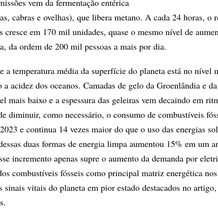
missões vem da fermentação entérica
as, cabras e ovelhas), que libera metano. A cada 24 horas, o 
es cresce em 170 mil unidades, quase o mesmo nível de aumen
a, da ordem de 200 mil pessoas a mais por dia.
 a temperatura média da superfície do planeta está no nível m
 a acidez dos oceanos. Camadas de gelo da Groenlândia e da
el mais baixo e a espessura das geleiras vem decaindo em rit
e diminuir, como necessário, o consumo de combustíveis fós
23 e continua 14 vezes maior do que o uso das energias sol
 dessas duas formas de energia limpa aumentou 15% em um a
sse incremento apenas supre o aumento da demanda por eletri
dos combustíveis fósseis como principal matriz energética nos
 sinais vitais do planeta em pior estado destacados no artigo,
s.