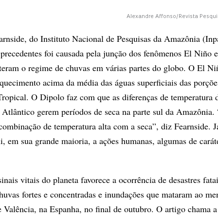
Alexandre Affonso/Revista Pesqu
arnside, do Instituto Nacional de Pesquisas da Amazônia (Inpa
precedentes foi causada pela junção dos fenômenos El Niño 
lteram o regime de chuvas em várias partes do globo. O El Ni
aquecimento acima da média das águas superficiais das porções
 Tropical. O Dipolo faz com que as diferenças de temperatura 
o Atlântico gerem períodos de seca na parte sul da Amazônia.
 combinação de temperatura alta com a seca”, diz Fearnside. J
bui, em sua grande maioria, a ações humanas, algumas de carát
inais vitais do planeta favorece a ocorrência de desastres fatai
chuvas fortes e concentradas e inundações que mataram ao me
e Valência, na Espanha, no final de outubro. O artigo chama a