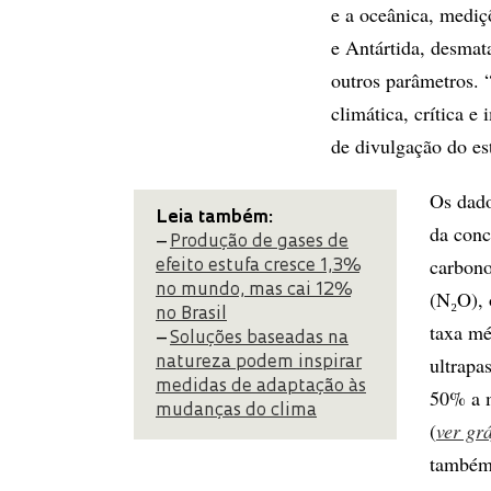
e a oceânica, mediç
e Antártida, desmat
outros parâmetros. 
climática, crítica e
de divulgação do es
Os dado
Leia também:
da conc
–
Produção de gases de
carbono
efeito estufa cresce 1,3%
no mundo, mas cai 12%
(N₂O), 
no Brasil
taxa mé
–
Soluções baseadas na
ultrapa
natureza podem inspirar
medidas de adaptação às
50% a m
mudanças do clima
(
ver gr
também 