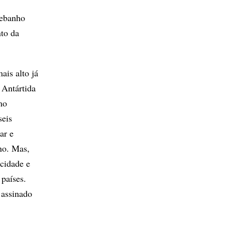
rebanho
to da
ais alto já
 Antártida
mo
seis
ar e
no. Mas,
cidade e
 países.
 assinado