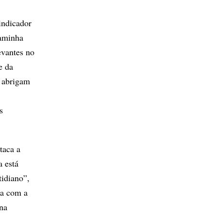
indicador
caminha
evantes no
e da
e abrigam
s
taca a
a está
tidiano”,
ta com a
na