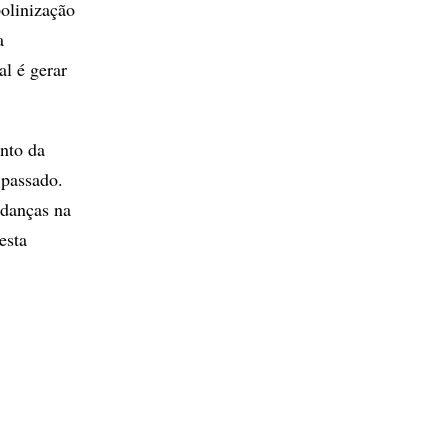
olinização
a
l é gerar
nto da
 passado.
udanças na
esta