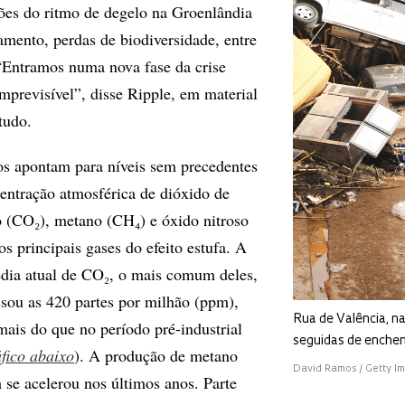
ões do ritmo de degelo na Groenlândia
amento, perdas de biodiversidade, entre
“Entramos numa nova fase da crise
 imprevisível”, disse Ripple, em material
tudo.
s apontam para níveis sem precedentes
entração atmosférica de dióxido de
 (CO₂), metano (CH₄) e óxido nitroso
os principais gases do efeito estufa. A
dia atual de CO₂, o mais comum deles,
ssou as 420 partes por milhão (ppm),
Rua de Valência, n
ais do que no período pré-industrial
seguidas de enche
áfico abaixo
). A produção de metano
David Ramos / Getty I
se acelerou nos últimos anos. Parte