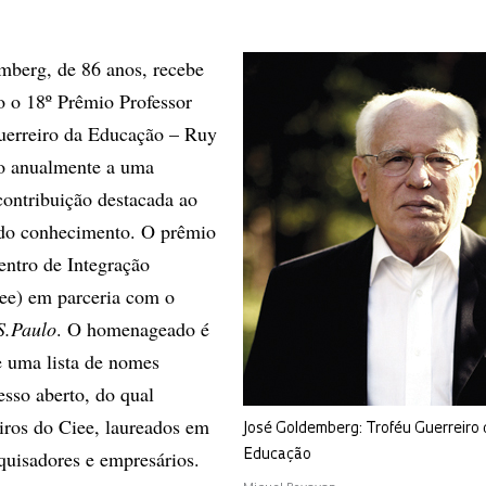
mberg, de 86 anos, recebe
o o 18º Prêmio Professor
uerreiro da Educação – Ruy
o anualmente a uma
ontribuição destacada ao
 do conhecimento. O prêmio
ntro de Integração
ee) em parceria com o
S.Paulo
. O homenageado é
de uma lista de nomes
sso aberto, do qual
iros do Ciee, laureados em
José Goldemberg: Troféu Guerreiro 
squisadores e empresários.
Educação