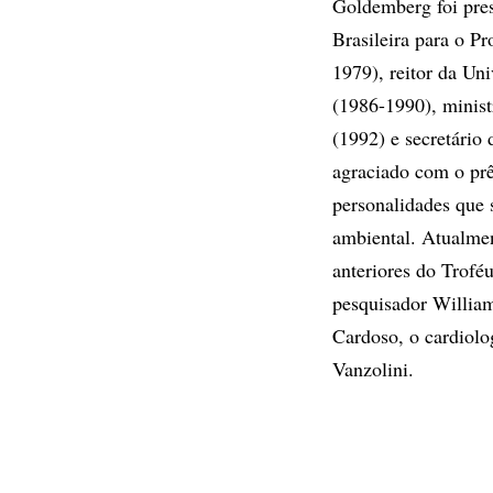
Goldemberg foi pre
Brasileira para o P
1979), reitor da Un
(1986-1990), minis
(1992) e secretári
agraciado com o prê
personalidades que 
ambiental. Atualmen
anteriores do Trof
pesquisador Willia
Cardoso, o cardiolo
Vanzolini.