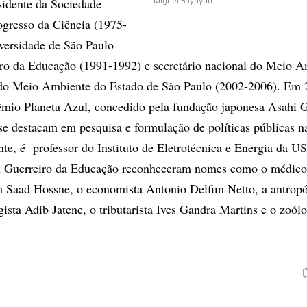
sidente da Sociedade
Miguel Boyayan
rogresso da Ciência (1975-
iversidade de São Paulo
tro da Educação (1991-1992) e secretário nacional do Meio A
o do Meio Ambiente do Estado de São Paulo (2002-2006). Em 
mio Planeta Azul, concedido pela fundação japonesa Asahi G
se destacam em pesquisa e formulação de políticas públicas n
te, é professor do Instituto de Eletrotécnica e Energia da U
éu Guerreiro da Educação reconheceram nomes como o médico
m Saad Hossne, o economista Antonio Delfim Netto, a antrop
gista Adib Jatene, o tributarista Ives Gandra Martins e o zoól