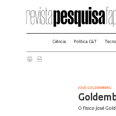
Ciência
Política C&T
Tecno
JOSÉ GOLDEMBERG
Goldemb
O físico José Go