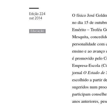
O físico José Golde
Edição 224
out 2014
no dia 15 de outubr
Emérito – Troféu G
Educação
Mesquita, concedid
personalidade com c
ensino e ao avanço
é promovido pelo Ce
Empresa-Escola (Ci
jornal
O Estado de 
escolhido a partir 
sugeridos num proce
participam conselhe
anos anteriores, pe