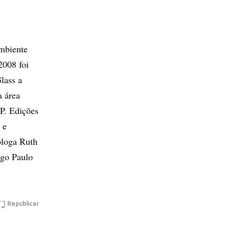
mbiente
2008 foi
lass a
a área
SP. Edições
 e
óloga Ruth
ogo Paulo
Republicar