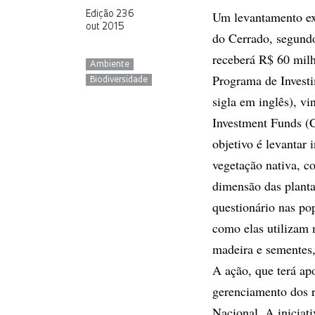
Um levantamento ex
Edição 236
out 2015
do Cerrado, segundo
receberá R$ 60 mil
Ambiente
Programa de Investi
Biodiversidade
sigla em inglês), v
Investment Funds (
objetivo é levantar 
vegetação nativa, co
dimensão das plant
questionário nas po
como elas utilizam 
madeira e sementes, 
A ação, que terá a
gerenciamento dos r
Nacional. A iniciati