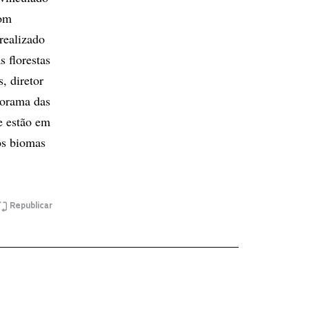
com
realizado
 florestas
, diretor
norama das
e estão em
os biomas
Republicar