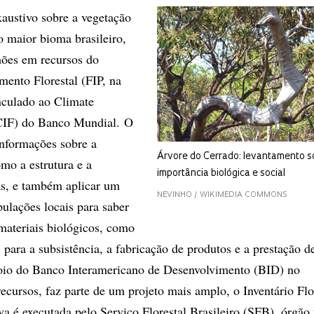
austivo sobre a vegetação
 maior bioma brasileiro,
hões em recursos do
mento Florestal (FIP, na
inculado ao Climate
CIF) do Banco Mundial. O
informações sobre a
Árvore do Cerrado: levantamento s
mo a estrutura e a
importância biológica e social
as, e também aplicar um
NEVINHO / WIKIMEDIA COMMONS
pulações locais para saber
materiais biológicos, como
para a subsistência, a fabricação de produtos e a prestação de
poio do Banco Interamericano de Desenvolvimento (BID) no
ecursos, faz parte de um projeto mais amplo, o Inventário Flo
va é executada pelo Serviço Florestal Brasileiro (SFB), órgão