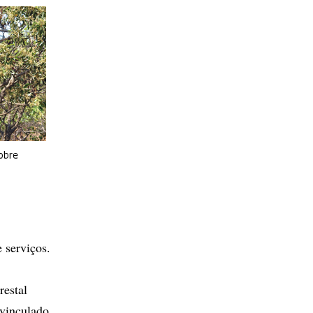
obre
 serviços.
restal
 vinculado