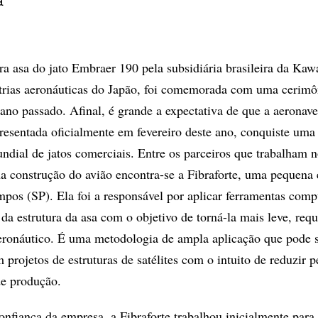
a
ra asa do jato Embraer 190 pela subsidiária brasileira da Ka
strias aeronáuticas do Japão, foi comemorada com uma cerimô
 ano passado. Afinal, é grande a expectativa de que a aeronave
resentada oficialmente em fevereiro deste ano, conquiste uma
ndial de jatos comerciais. Entre os parceiros que trabalham 
a construção do avião encontra-se a Fibraforte, uma pequena
pos (SP). Ela foi a responsável por aplicar ferramentas comp
a estrutura da asa com o objetivo de torná-la mais leve, requ
aeronáutico. É uma metodologia de ampla aplicação que pode 
projetos de estruturas de satélites com o intuito de reduzir p
de produção.
onfiança da empresa, a Fibraforte trabalhou inicialmente par