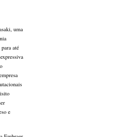
wasaki, uma
nia
 para até
 expressiva
no
 empresa
utacionais
isito
ser
eso e
a a Embraer