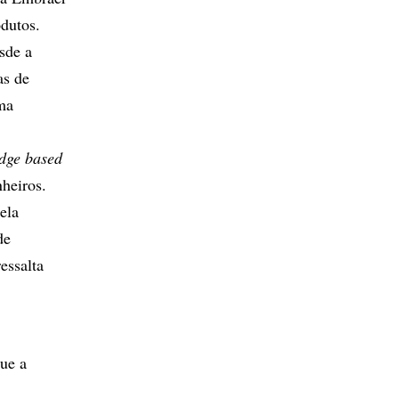
dutos.
sde a
as de
ma
dge based
nheiros.
ela
de
essalta
que a