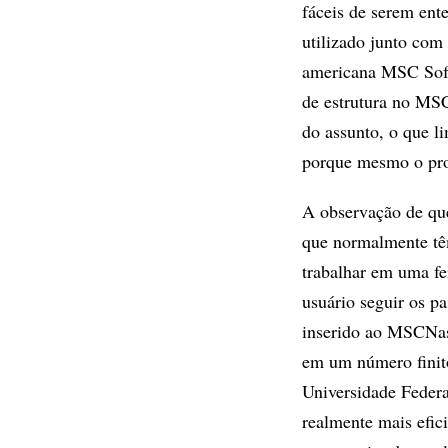
fáceis de serem ente
utilizado junto com
americana MSC Soft
de estrutura no MSC
do assunto, o que l
porque mesmo o pro
A observação de que
que normalmente têm
trabalhar em uma fe
usuário seguir os p
inserido ao MSCNast
em um número finito
Universidade Federa
realmente mais efic