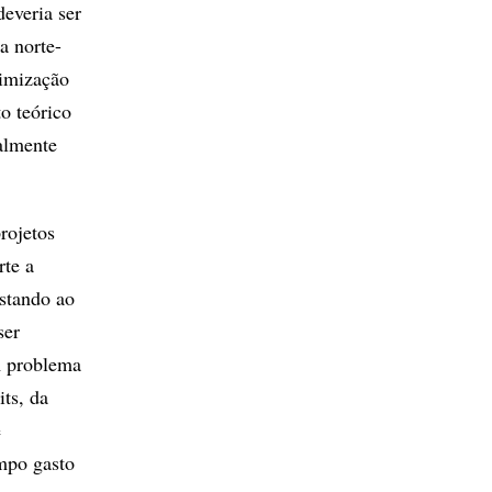
deveria ser
a norte-
imização
o teórico
almente
rojetos
rte a
stando ao
ser
m problema
ts, da
e
empo gasto