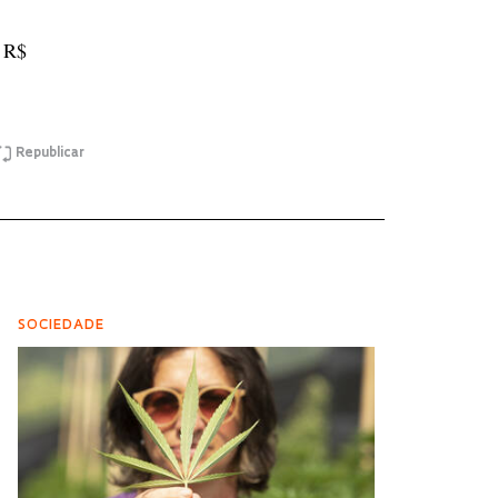
o
R$
Republicar