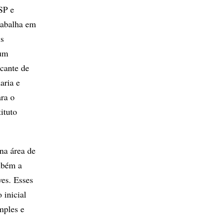
SP e
rabalha em
is
 um
cante de
aria e
ara o
ituto
na área de
mbém a
ves. Esses
 inicial
mples e