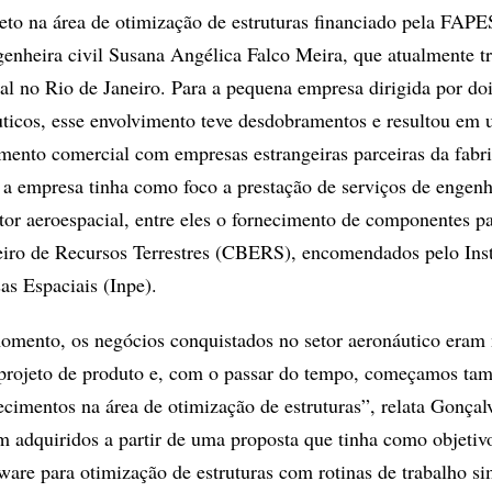
eto na área de otimização de estruturas financiado pela FAPE
enheira civil Susana Angélica Falco Meira, que atualmente t
al no Rio de Janeiro. Para a pequena empresa dirigida por do
ticos, esse envolvimento teve desdobramentos e resultou em
mento comercial com empresas estrangeiras parceiras da fabri
, a empresa tinha como foco a prestação de serviços de engenh
etor aeroespacial, entre eles o fornecimento de componentes p
leiro de Recursos Terrestres (CBERS), encomendados pelo Inst
as Espaciais (Inpe).
mento, os negócios conquistados no setor aeronáutico eram 
e projeto de produto e, com o passar do tempo, começamos ta
ecimentos na área de otimização de estruturas”, relata Gonçal
 adquiridos a partir de uma proposta que tinha como objetivo
ware para otimização de estruturas com rotinas de trabalho si