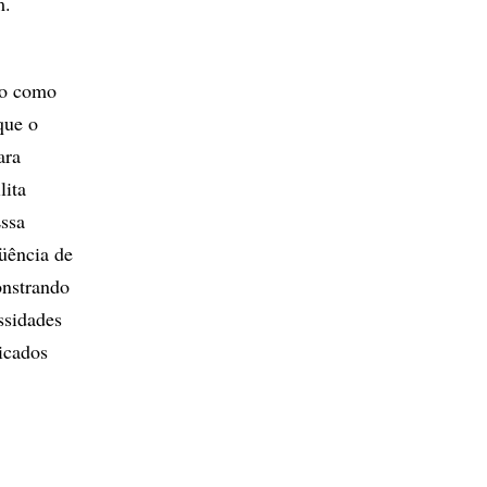
m.
do como
que o
ara
lita
Essa
üência de
onstrando
ssidades
icados