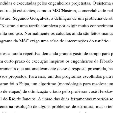
ndidas e executadas pelos engenheiros projetistas. O sistema 
 outros já existentes, como o MSCNastran, comercializado pel
ware. Segundo Gonçalves, a definição de um problema de ot
Nastran é uma tarefa complexa por exigir muito conheciment
imita seu uso. Normalmente os cálculos ainda são feitos manu
grama da MSC exige uma série de intervenções do usuário.
 essa tarefa repetitiva demanda grande gasto de tempo para p
 curto prazo de execução inspirou os engenheiros da Fibrafo
rramenta que automaticamente desse a resposta procurada, ba
assos propostos. Para isso, um dos programas escolhidos para 
ran foi o Faipa, um algoritmo (metodologia para resolver u
 de etapas) de otimização criado pelo professor José Herskovi
l do Rio de Janeiro. A união das duas ferramentas mostrou-s
iente na resolução de alguns problemas de estrutura, mas o t