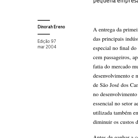
pequena empres
Dinorah Ereno
A entrega da primei
das principais indú
Edição 97
especial no final do
mar 2004
cem passageiros, ap
fatia do mercado mu
desenvolvimento e n
de São José dos Cam
no desenvolvimento d
essencial no setor 
utilizada também em 
diminuir os custos 
Antes de ganhar a c