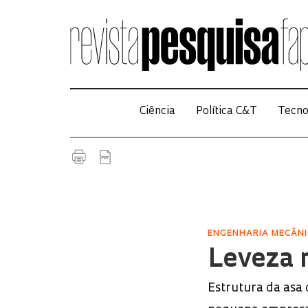
Ciência
Política C&T
Tecno
ENGENHARIA MECÂN
Leveza 
Estrutura da asa