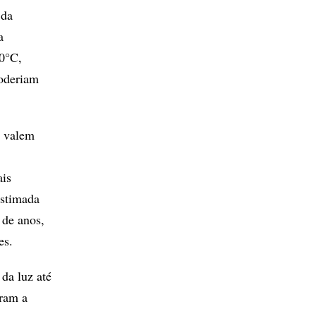
 da
a
00°C,
poderiam
s valem
ais
estimada
 de anos,
es.
da luz até
aram a