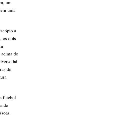
ém, um
 tem uma
escópio a
, os dois
om
o acima do
iverso há
ras do
tura
e futebol
 onde
ssoas.