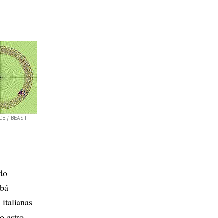
CE / BEAST
do
ubá
 italianas
o astro-