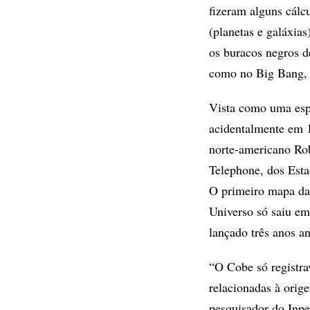
fizeram alguns cálc
(planetas e galáxia
os buracos negros d
como no Big Bang, 
Vista como uma espé
acidentalmente em 
norte-americano Rob
Telephone, dos Esta
O primeiro mapa das
Universo só saiu em
lançado três anos an
“O Cobe só registra
relacionadas à orig
pesquisador do Inp