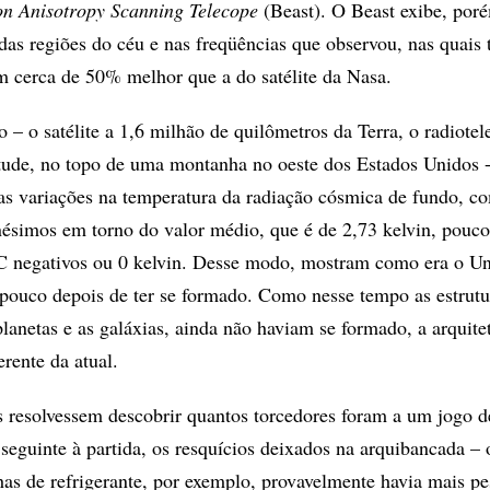
n Anisotropy Scanning Telecope
(Beast). O Beast exibe, por
das regiões do céu e nas freqüências que observou, nas quais
 cerca de 50% melhor que a do satélite da Nasa.
– o satélite a 1,6 milhão de quilômetros da Terra, o radiotel
itude, no topo de uma montanha no oeste dos Estados Unidos -
s variações na temperatura da radiação cósmica de fundo, c
nésimos em torno do valor médio, que é de 2,73 kelvin, pouc
°C negativos ou 0 kelvin. Desse modo, mostram como era o Un
 pouco depois de ter se formado. Como nesse tempo as estrutu
lanetas e as galáxias, ainda não haviam se formado, a arquite
erente da atual.
s resolvessem descobrir quantos torcedores foram a um jogo d
seguinte à partida, os resquícios deixados na arquibancada –
has de refrigerante, por exemplo, provavelmente havia mais pe