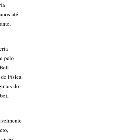
ria
anos até
ante,
erta
e pelo
Bell
de Física.
ginais do
be),
vavelmente
eto,
 visão