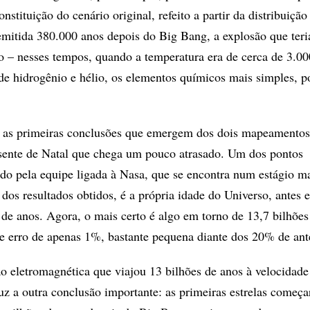
stituição do cenário original, refeito a partir da distribuição
emitida 380.000 anos depois do Big Bang, a explosão que teri
o – nesses tempos, quando a temperatura era de cerca de 3.0
e hidrogênio e hélio, os elementos químicos mais simples, 
s, as primeiras conclusões que emergem dos dois mapeamento
ente de Natal que chega um pouco atrasado. Um dos pontos
udo pela equipe ligada à Nasa, que se encontra num estágio m
 dos resultados obtidos, é a própria idade do Universo, antes 
 de anos. Agora, o mais certo é algo em torno de 13,7 bilhões
erro de apenas 1%, bastante pequena diante dos 20% de ant
ão eletromagnética que viajou 13 bilhões de anos à velocidade 
uz a outra conclusão importante: as primeiras estrelas começ