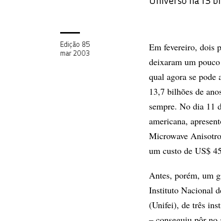
Universo há 13 b
Em fevereiro, dois 
Edição 85
mar 2003
deixaram um pouco m
qual agora se pode 
13,7 bilhões de ano
sempre. No dia 11 de
americana, apresent
Microwave Anisotr
um custo de US$ 45
Antes, porém, um g
Instituto Nacional d
(Unifei), de três in
– conseguiu pôr no 