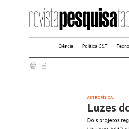
Ciência
Política C&T
Tecno
ASTROFÍSICA
Luzes d
Dois projetos re