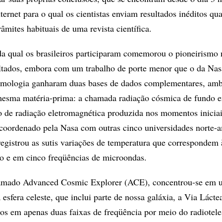
ternet para o qual os cientistas enviam resultados inéditos q
âmites habituais de uma revista científica.
a qual os brasileiros participaram comemorou o pioneirismo 
ltados, embora com um trabalho de porte menor que o da Nas
osmologia ganharam duas bases de dados complementares, am
mesma matéria-prima: a chamada radiação cósmica de fundo 
 de radiação eletromagnética produzida nos momentos inicia
coordenado pela Nasa com outras cinco universidades norte-
registrou as sutis variações de temperatura que correspondem 
o e em cinco freqüências de microondas.
hamado Advanced Cosmic Explorer (ACE), concentrou-se em 
esfera celeste, que inclui parte de nossa galáxia, a Via Lácte
nos em apenas duas faixas de freqüência por meio do radiotel