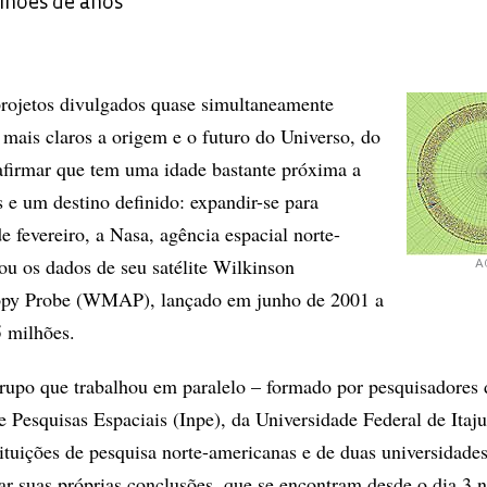
ilhões de anos
projetos divulgados quase simultaneamente
ais claros a origem e o futuro do Universo, do
afirmar que tem uma idade bastante próxima a
s e um destino definido: expandir-se para
 fevereiro, a Nasa, agência espacial norte-
ou os dados de seu satélite Wilkinson
A
opy Probe (WMAP), lançado em junho de 2001 a
 milhões.
rupo que trabalhou em paralelo – formado por pesquisadores 
e Pesquisas Espaciais (Inpe), da Universidade Federal de Itaj
stituições de pesquisa norte-americanas e de duas universidades
ar suas próprias conclusões, que se encontram desde o dia 3 n