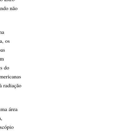
uando não
na
a, os
bas
em
is do
americanas
à radiação
uma área
a,
escópio