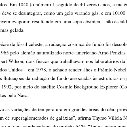
ulos. Em 1040 (o número 1 seguido de 40 zeros) anos, a maté
s) deve se desintegrar, como um gelo virando gás, e em 10100 
evem evaporar, resultando em uma sopa cósmica – não escald
mas gelada.
cie de fóssil celeste, a radiação cósmica de fundo foi descob
1965 pelo alemão naturalizado norte-americano Arno Penzias 
ert Wilson, dois físicos que trabalhavam nos laboratórios da 
dos Unidos – em 1978, o achado rendeu-lhes o Prêmio Nobel 
 flutuações da radiação de fundo associadas às estruturas ori
 1992, por meio do satélite Cosmic Background Explorer (Co
tes pela Nasa.
va as variações de temperatura em grandes áreas do céu, pro
em de superaglomerados de galáxias”, afirma Thyrso Villela N
e e um dos coordenadores do projeto ACE. “Temos agora uma