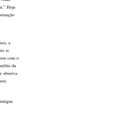
ou.” Hoje
formação
ios, a
re si.
lhou com o
télite da
ue observa
 seu
stingue