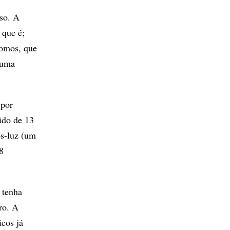
so. A
 que é;
tomos, que
 uma
 por
ido de 13
os-luz (um
8
 tenha
ro. A
icos já