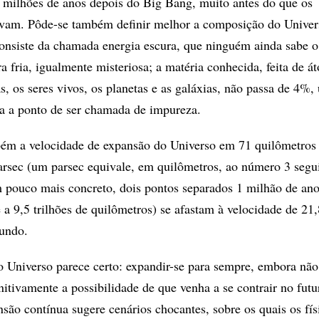
 milhões de anos depois do Big Bang, muito antes do que os
navam. Pôde-se também definir melhor a composição do Univer
onsiste da chamada energia escura, que ninguém ainda sabe o
a fria, igualmente misteriosa; a matéria conhecida, feita de á
, os seres vivos, os planetas e as galáxias, não passa de 4%,
a a ponto de ser chamada de impureza.
bém a velocidade de expansão do Universo em 71 quilômetros
rsec (um parsec equivale, em quilômetros, ao número 3 segu
 pouco mais concreto, dois pontos separados 1 milhão de an
 a 9,5 trilhões de quilômetros) se afastam à velocidade de 21,
gundo.
o Universo parece certo: expandir-se para sempre, embora não
nitivamente a possibilidade de que venha a se contrair no futu
são contínua sugere cenários chocantes, sobre os quais os fís