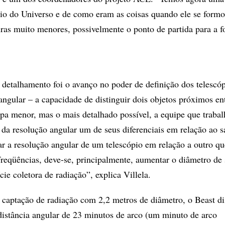
ício do Universo e de como eram as coisas quando ele se form
ras muito menores, possivelmente o ponto de partida para a 
 detalhamento foi o avanço no poder de definição dos telescóp
ngular – a capacidade de distinguir dois objetos próximos ent
a menor, mas o mais detalhado possível, a equipe que traba
 da resolução angular um de seus diferenciais em relação ao sa
r a resolução angular de um telescópio em relação a outro q
reqüências, deve-se, principalmente, aumentar o diâmetro de
cie coletora de radiação”, explica Villela.
aptação de radiação com 2,2 metros de diâmetro, o Beast di
distância angular de 23 minutos de arco (um minuto de arco