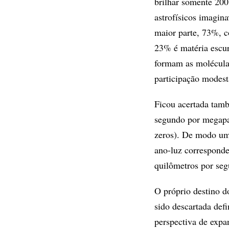
brilhar somente 200
astrofísicos imagi
maior parte, 73%, c
23% é matéria escur
formam as moléculas
participação modest
Ficou acertada tam
segundo por megapa
zeros). De modo um
ano-luz corresponde
quilômetros por se
O próprio destino d
sido descartada defi
perspectiva de expan