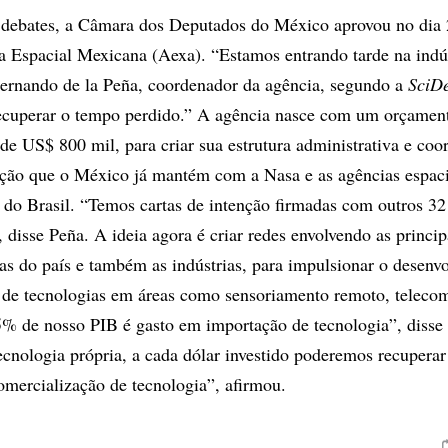
 debates, a Câmara dos Deputados do México aprovou no dia 2
a Espacial Mexicana (Aexa). “Estamos entrando tarde na indú
Fernando de la Peña, coordenador da agência, segundo a
SciDe
recuperar o tempo perdido.” A agência nasce com um orçamen
de US$ 800 mil, para criar sua estrutura administrativa e coo
ação que o México já mantém com a Nasa e as agências espaci
 do Brasil. “Temos cartas de intenção firmadas com outros 32
 disse Peña. A ideia agora é criar redes envolvendo as princip
icas do país e também as indústrias, para impulsionar o desenv
o de tecnologias em áreas como sensoriamento remoto, teleco
5% de nosso PIB é gasto em importação de tecnologia”, disse
cnologia própria, a cada dólar investido poderemos recuperar
mercialização de tecnologia”, afirmou.