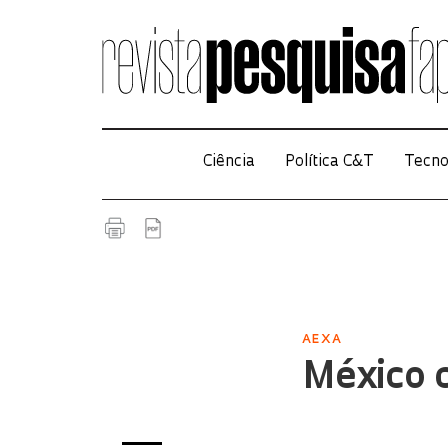
Ciência
Política C&T
Tecno
AEXA
México c