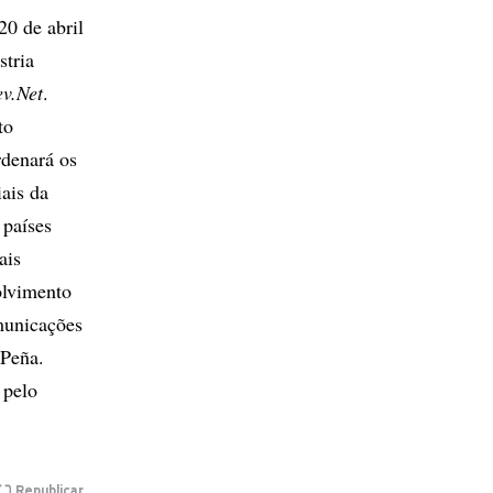
0 de abril
stria
v.Net
.
to
rdenará os
ais da
 países
ais
olvimento
municações
 Peña.
 pelo
Republicar