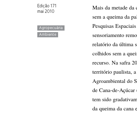
Mais da metade da c
Edição 171
mai 2010
sem a queima da pal
Pesquisas Espaciais
Agropecuária
sensoriamento remot
Ambiente
relatório da última
colhidos sem a quei
recurso. Na safra 2
território paulista
Agroambiental do Se
de Cana-de-Açúcar (
tem sido gradativam
da queima da cana e