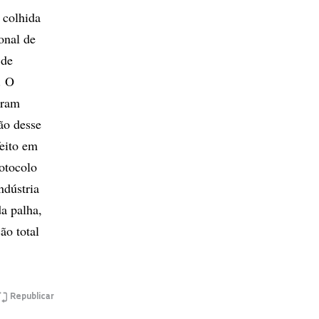
 colhida
onal de
 de
. O
oram
ão desse
eito em
rotocolo
ndústria
a palha,
ão total
Republicar