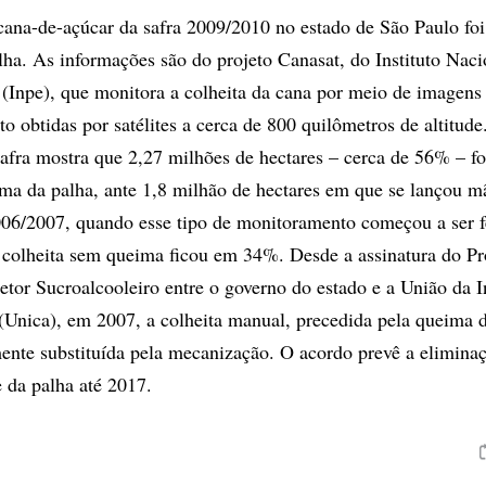
ana-de-açúcar da safra 2009/2010 no estado de São Paulo foi
ha. As informações são do projeto Canasat, do Instituto Naci
 (Inpe), que monitora a colheita da cana por meio de imagens
o obtidas por satélites a cerca de 800 quilômetros de altitude
 safra mostra que 2,27 milhões de hectares – cerca de 56% – f
ma da palha, ante 1,8 milhão de hectares em que se lançou m
006/2007, quando esse tipo de monitoramento começou a ser f
, a colheita sem queima ficou em 34%. Desde a assinatura do P
tor Sucroalcooleiro entre o governo do estado e a União da I
Unica), em 2007, a colheita manual, precedida pela queima d
ente substituída pela mecanização. O acordo prevê a eliminaç
 da palha até 2017.