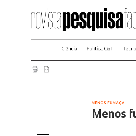
Ciência
Política C&T
Tecno
MENOS FUMAÇA
Menos f