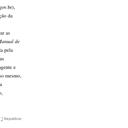
gov.br),
ção da
ar as
anual de
da pela
as
gente e
isso mesmo,
a
o,
Republicar