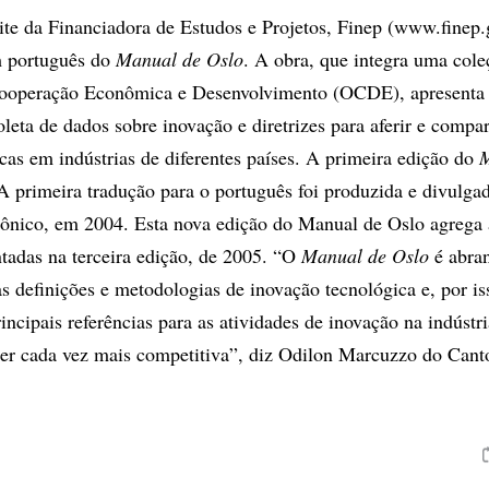
site da Financiadora de Estudos e Projetos, Finep (www.finep.
m português do
Manual de Oslo
. A obra, que integra uma cole
ooperação Econômica e Desenvolvimento (OCDE), apresenta
leta de dados sobre inovação e diretrizes para aferir e compar
icas em indústrias de diferentes países. A primeira edição do
M
A primeira tradução para o português foi produzida e divulga
rônico, em 2004. Esta nova edição do Manual de Oslo agrega 
ntadas na terceira edição, de 2005. “O
Manual de Oslo
é abran
uas definições e metodologias de inovação tecnológica e, por 
ncipais referências para as atividades de inovação na indústri
quer cada vez mais competitiva”, diz Odilon Marcuzzo do Cant
.