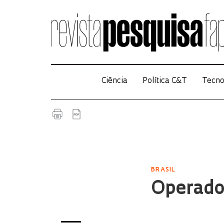
Ciência
Política C&T
Tecno
BRASIL
Operador