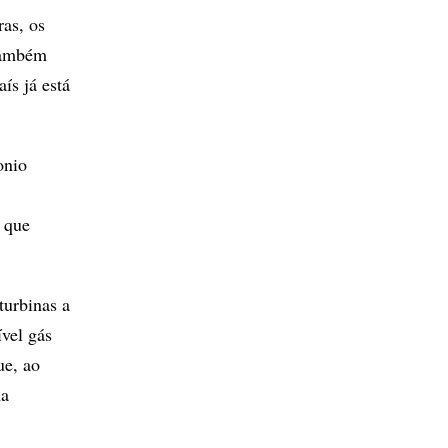
as, os
 também
ís já está
onio
, que
turbinas a
vel gás
ue, ao
ma