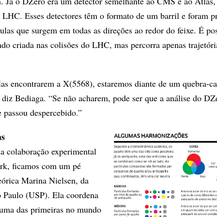
. Já o DZero era um detector semelhante ao CMS e ao Atlas,
o LHC. Esses detectores têm o formato de um barril e foram p
culas que surgem em todas as direções ao redor do feixe. É po
ndo criada nas colisões do LHC, mas percorra apenas trajetóri
as encontrarem a X(5568), estaremos diante de um quebra-c
, diz Bediaga. “Se não acharem, pode ser que a análise do DZ
 passou despercebido.”
as
 colaboração experimental
ark, ficamos com um pé
 teórica Marina Nielsen, da
o Paulo (USP). Ela coordena
 uma das primeiras no mundo