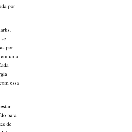
ada por
arks,
 se
as por
ue em uma
Cada
rgia
 com essa
estar
ído para
xes de