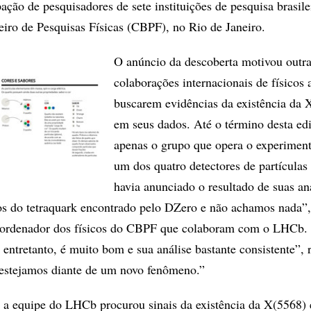
ação de pesquisadores de sete instituições de pesquisa brasilei
leiro de Pesquisas Físicas (CBPF), no Rio de Janeiro.
O anúncio da descoberta motivou outr
colaborações internacionais de físicos 
buscarem evidências da existência da 
em seus dados. Até o término desta ed
apenas o grupo que opera o experime
um dos quatro detectores de partícula
havia anunciado o resultado de suas aná
s do tetraquark encontrado pelo DZero e não achamos nada”,
oordenador dos físicos do CBPF que colaboram com o LHCb.
entretanto, é muito bom e sua análise bastante consistente”, r
 estejamos diante de um novo fenômeno.”
 a equipe do LHCb procurou sinais da existência da X(5568)