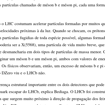
s partículas chamadas de méson b e méson pi, cada uma form
o LHC costumam acelerar partículas formadas por muitos qu
velocidades próximas à da luz. Quando se chocam, os prótons
 partículas fugidias de toda espécie possível, algumas formad
oderia ser a X(5568), uma partícula de vida muito breve, q
e desmancharia em dois tipos de partículas de massa menor. 
iginar um méson b e um méson pi, ambos com valores de ene
s. Os físicos observariam, então, um excesso de mésons b e pi
 o DZero viu e o LHCb não.
rença estrutural importante entre os dois detectores que pode 
quark escapar do LHCb, explica Bediaga. O LHCb foi constru
las que surgem muito próximo à direção de propagação dos fei