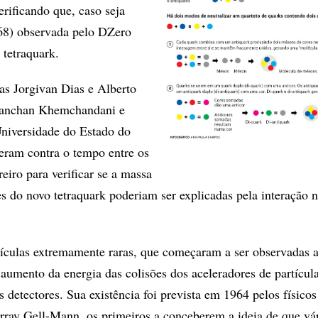
verificando que, caso seja
68) observada pelo DZero
tetraquark.
as Jorgivan Dias e Alberto
Kanchan Khemchandani e
Universidade do Estado do
reram contra o tempo entre os
reiro para verificar se a massa
es do novo tetraquark poderiam ser explicadas pela interação n
tículas extremamente raras, que começaram a ser observadas 
aumento da energia das colisões dos aceleradores de partícula
s detectores. Sua existência foi prevista em 1964 pelos físicos
ray Gell-Mann, os primeiros a conceberem a ideia de que vár