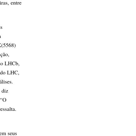
ras, entre
as
a
X(5568)
ição,
nto LHCb,
s do LHC,
lises.
 diz
 “O
essalta.
 em seus