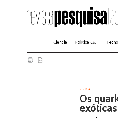
Ciência
Política C&T
Tecno
FÍSICA
Os quar
exóticas