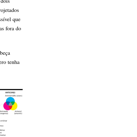
 dois
rojetados
ssível que
as fora do
abeça
ero tenha