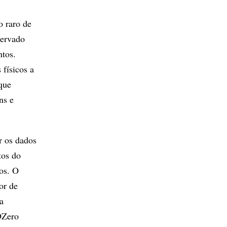
o raro de
servado
ntos.
 físicos a
que
ns e
r os dados
tos do
os. O
or de
a
DZero