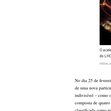
O acele
do LH
FERMILA
No dia 25 de fevere
de uma nova partícu
indivisível – como 
composta de quatro 
classificada como te