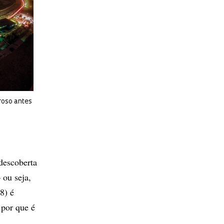
roso antes
descoberta
 ou seja,
8) é
 por que é