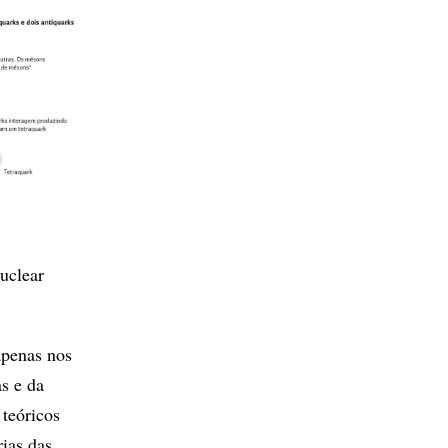
uclear
apenas nos
s e da
 teóricos
ias das