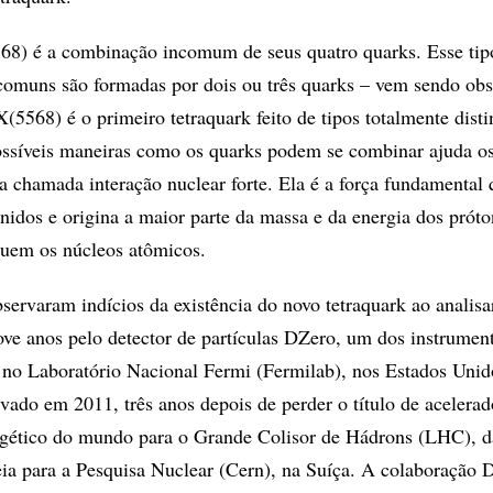
68) é a combinação incomum de seus quatro quarks. Esse tip
 comuns são formadas por dois ou três quarks – vem sendo ob
5568) é o primeiro tetraquark feito de tipos totalmente disti
possíveis maneiras como os quarks podem se combinar ajuda os
 chamada interação nuclear forte. Ela é a força fundamental 
idos e origina a maior parte da massa e da energia dos próto
tuem os núcleos atômicos.
servaram indícios da existência do novo tetraquark ao analisa
ove anos pelo detector de partículas DZero, um dos instrumen
 no Laboratório Nacional Fermi (Fermilab), nos Estados Unid
ivado em 2011, três anos depois de perder o título de acelerad
ergético do mundo para o Grande Colisor de Hádrons (LHC), d
ia para a Pesquisa Nuclear (Cern), na Suíça. A colaboração 