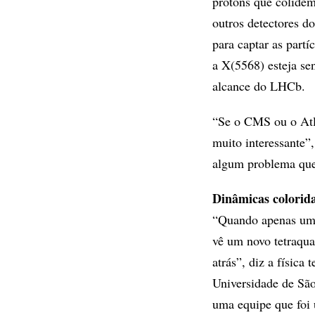
prótons que colidem
outros detectores d
para captar as partí
a X(5568) esteja se
alcance do LHCb.
“Se o CMS ou o Atl
muito interessante”
algum problema que
Dinâmicas colorid
“Quando apenas uma
vê um novo tetraqu
atrás”, diz a física
Universidade de Sã
uma equipe que foi