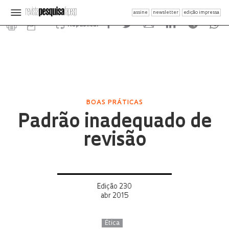
assine
newsletter
edição impressa
Republicar
BOAS PRÁTICAS
Padrão inadequado de
revisão
Edição 230
abr 2015
Ética