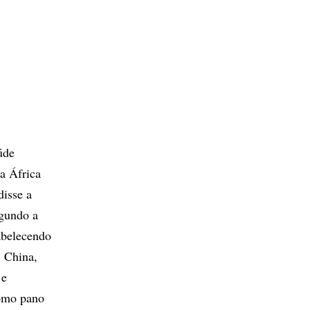
úde
 a África
disse a
egundo a
tabelecendo
, China,
 e
como pano