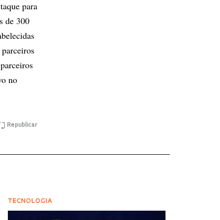
taque para
s de 300
abelecidas
 parceiros
 parceiros
vo no
Republicar