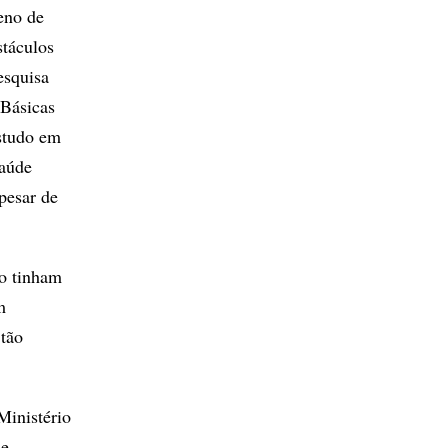
eno de
stáculos
esquisa
 Básicas
estudo em
saúde
pesar de
ão tinham
m
 tão
Ministério
de