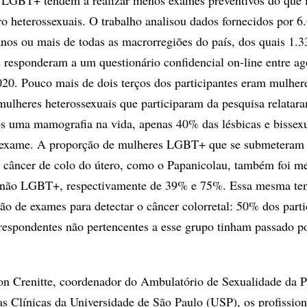
 LGBT+ tendem a realizar menos exames preventivos do que 
ro heterossexuais. O trabalho analisou dados fornecidos por 6
anos ou mais de todas as macrorregiões do país, dos quais 1.
esponderam a um questionário confidencial on-line entre ag
020. Pouco mais de dois terços dos participantes eram mulher
lheres heterossexuais que participaram da pesquisa relatara
s uma mamografia na vida, apenas 40% das lésbicas e bissex
 o exame. A proporção de mulheres LGBT+ que se submeteram
o câncer de colo do útero, como o Papanicolau, também foi m
o não LGBT+, respectivamente de 39% e 75%. Essa mesma ten
ção de exames para detectar o câncer colorretal: 50% dos parti
spondentes não pertencentes a esse grupo tinham passado po
ton Crenitte, coordenador do Ambulatório de Sexualidade da 
as Clínicas da Universidade de São Paulo (USP), os profission