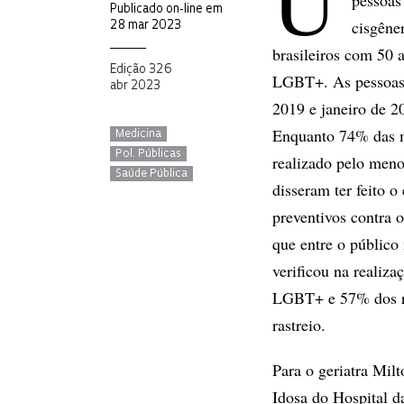
U
pessoas
Publicado on-line em
cisgêne
28 mar 2023
brasileiros com 50 
Edição 326
LGBT+. As pessoas r
abr 2023
2019 e janeiro de 2
Enquanto 74% das mu
Medicina
Pol. Públicas
realizado pelo meno
Saúde Pública
disseram ter feito
preventivos contra 
que entre o públic
verificou na realiza
LGBT+ e 57% dos re
rastreio.
Para o geriatra Mil
Idosa do Hospital d