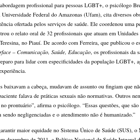
 abordagem profissional para pessoas LGBT+, o psicólogo Br
da Universidade Federal do Amazonas (Ufam), cita diversos ob
stência ofertada pelos serviços de saúde. Ele coordenou uma p
strou o relato oral de 32 profissionais que atuam em Unidades
eresina, no Piauí. De acordo com Ferreira, que publicou o 
rface – Comunicação, Saúde, Educação
, os profissionais da 
eparo para lidar com especificidades da população LGBT+, a
experiência.
ais baixavam a cabeça, mudavam de assunto ou fingiam que n
ciente falava de práticas sexuais não normativas. Outros ne
no prontuário”, afirma o psicólogo. “Essas questões, que são
m sendo negligenciadas e o atendimento não é humanizado.”
arantir maior equidade no Sistema Único de Saúde (SUS), o 
 em dezembro de 2011, a Política Nacional de Saúde Integral 