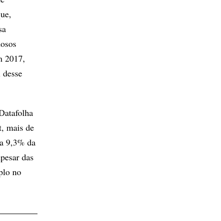
que,
sa
dosos
m 2017,
l desse
Datafolha
, mais de
 a 9,3% da
pesar das
plo no