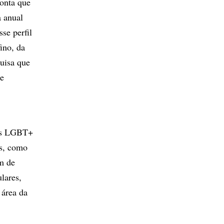
onta que
 anual
se perfil
ino, da
quisa que
re
res LGBT+
is, como
m de
lares,
 área da