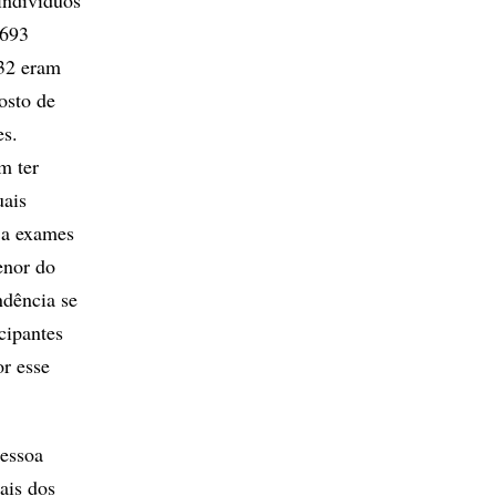
indivíduos
.693
332 eram
osto de
es.
m ter
uais
 a exames
enor do
dência se
cipantes
r esse
Pessoa
ais dos