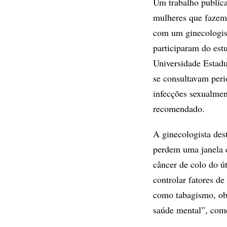
Um trabalho public
mulheres que fazem
com um ginecologist
participaram do est
Universidade Estadu
se consultavam per
infecções sexualment
recomendado.
A ginecologista des
perdem uma janela d
câncer de colo do ú
controlar fatores d
como tabagismo, obe
saúde mental”, com