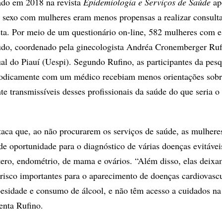
ado em 2018 na revista
Epidemiologia e Serviços de Saúde
ap
 sexo com mulheres eram menos propensas a realizar consulta
a. Por meio de um questionário on-line, 582 mulheres com es
udo, coordenado pela ginecologista Andréa Cronemberger Ruf
al do Piauí (Uespi). Segundo Rufino, as participantes da pes
iodicamente com um médico recebiam menos orientações sob
e transmissíveis desses profissionais da saúde do que seria o
taca que, ao não procurarem os serviços de saúde, as mulhe
e oportunidade para o diagnóstico de várias doenças evitáve
tero, endométrio, de mama e ovários. “Além disso, elas deixa
e risco importantes para o aparecimento de doenças cardiovascu
sidade e consumo de álcool, e não têm acesso a cuidados na
enta Rufino.