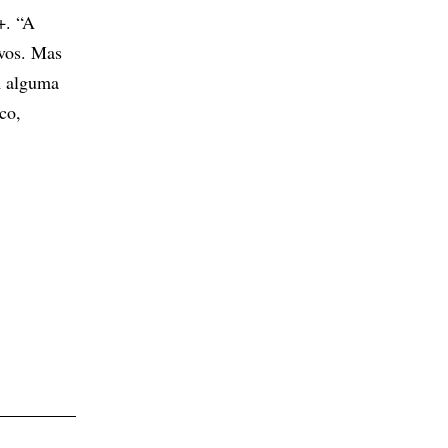
+. “A
vos. Mas
m alguma
co,