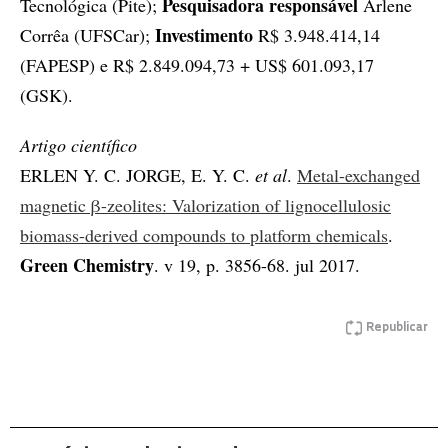
Pesquisadora responsável
Tecnológica (Pite);
Arlene
Investimento
Corrêa (UFSCar);
R$ 3.948.414,14
(FAPESP) e R$ 2.849.094,73 + US$ 601.093,17
(GSK).
Artigo científico
ERLEN Y. C. JORGE, E. Y. C.
et al
.
Metal-exchanged
magnetic β-zeolites: Valorization of lignocellulosic
biomass-derived compounds to platform chemicals
.
Green Chemistry
. v 19, p. 3856-68. jul 2017.
Republicar