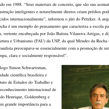
do em 1988. “Seus materiais de concreto, que são sua assinat
strução inteligentes e notavelmente diretos criam prédios pod
cidos internacionalmente”, informou o júri do Pritzker. A arqu
cha é um exemplo do pensamento que caracteriza a escola pau
ra, vertente encabeçada por João Batista Vilanova Artigas, e d
tetura e Urbanismo (FAU) da USP, da qual Mendes da Rocha 
 paulista preocupava-se essencialmente com a promoção de u
impa, clara e socialmente responsável”.
ólogo Simon Schwartzman,
ade científica brasileira e
ituto de Estudos do Trabalho e
 reconhecimento internacional de
do Henrique, Goldemberg e
m grande importância para a