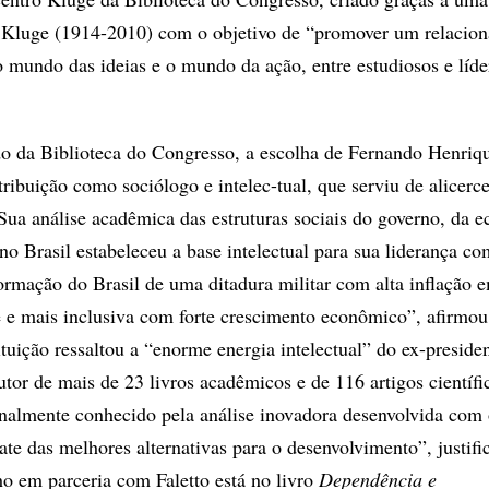
 Kluge (1914-2010) com o objetivo de “promover um relacio
o mundo das ideias e o mundo da ação, entre estudiosos e líde
 da Biblioteca do Congresso, a escolha de Fernando Henriqu
ribuição como sociólogo e intelec-tual, que serviu de alicerce
“Sua análise acadêmica das estruturas sociais do governo, da 
 no Brasil estabeleceu a base intelectual para sua liderança c
formação do Brasil de uma ditadura militar com alta inflação
 e mais inclusiva com forte crescimento econômico”, afirmou
tuição ressaltou a “enorme energia intelectual” do ex-preside
utor de mais de 23 livros acadêmicos e de 116 artigos científi
onalmente conhecido pela análise inovadora desenvolvida com 
te das melhores alternativas para o desenvolvimento”, justifi
ho em parceria com Faletto está no livro
Dependência e