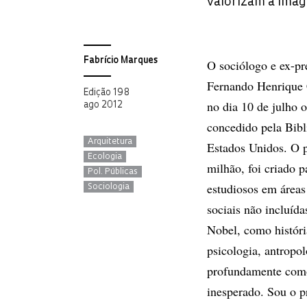
valorizam a imag
Fabrício Marques
O sociólogo e ex-pr
Fernando Henrique 
Edição 198
no dia 10 de julho 
ago 2012
concedido pela Bibl
Arquitetura
Estados Unidos. O 
Ecologia
milhão, foi criado p
Pol. Públicas
estudiosos em áreas
Sociologia
sociais não incluíd
Nobel, como história,
psicologia, antropol
profundamente comov
inesperado. Sou o pr