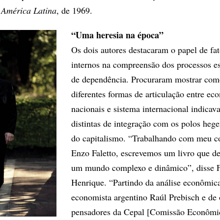
 América Latina
, de 1969.
“Uma heresia na época”
Os dois autores destacaram o papel de fat
internos na compreensão dos processos es
de dependência. Procuraram mostrar co
diferentes formas de articulação entre ec
nacionais e sistema internacional indica
distintas de integração com os polos heg
do capitalismo. “Trabalhando com meu c
Enzo Faletto, escrevemos um livro que de
um mundo complexo e dinâmico”, disse 
Henrique. “Partindo da análise econômic
economista argentino Raúl Prebisch e de 
pensadores da Cepal [Comissão Econômic