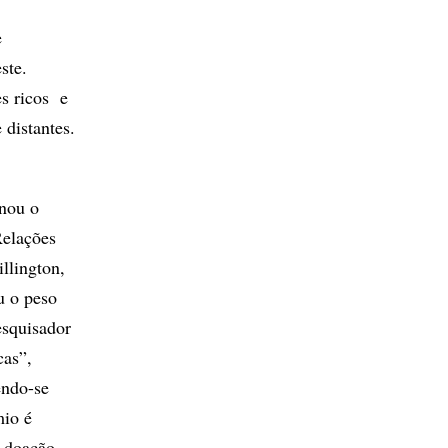
e
ste.
es ricos e
 distantes.
rnou o
Relações
llington,
u o peso
esquisador
cas”,
endo-se
mio é
a doação