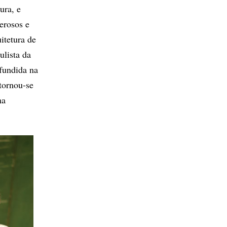
ura, e
erosos e
itetura de
lista da
ifundida na
tornou-se
ma