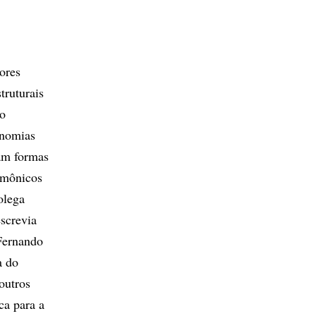
ores
truturais
mo
onomias
vam formas
emônicos
olega
screvia
Fernando
a do
outros
a para a