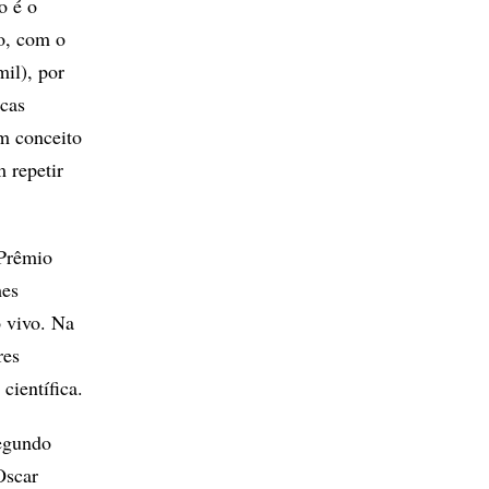
o é o
o, com o
il), por
icas
m conceito
 repetir
 Prêmio
mes
 vivo. Na
res
científica.
segundo
Oscar