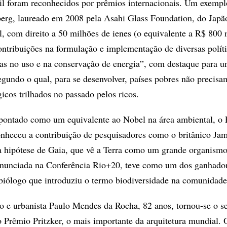
il foram reconhecidos por prêmios internacionais. Um exempl
berg, laureado em 2008 pela Asahi Glass Foundation, do Japã
, com direito a 50 milhões de ienes (o equivalente a R$ 800 m
ontribuições na formulação e implementação de diversas polít
as no uso e na conservação de energia”, com destaque para u
egundo o qual, para se desenvolver, países pobres não precisam
icos trilhados no passado pelos ricos.
pontado como um equivalente ao Nobel na área ambiental, o
onheceu a contribuição de pesquisadores como o britânico Ja
a hipótese de Gaia, que vê a Terra como um grande organismo
 anunciada na Conferência Rio+20, teve como um dos ganhado
iólogo que introduziu o termo biodiversidade na comunidade 
o e urbanista Paulo Mendes da Rocha, 82 anos, tornou-se o 
 o Prêmio Pritzker, o mais importante da arquitetura mundial. 