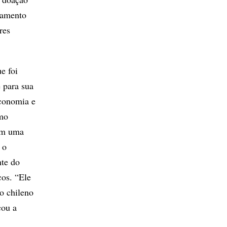
namento
res
e foi
 para sua
economia e
omo
 em uma
 o
nte do
cos. “Ele
o chileno
cou a