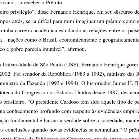
ricano – a receber o Prêmio
iro privilégio”, disse Fernando Henrique, em seu discurso d
pos atrás, seria difícil para mim imaginar um prêmio como e
 minha carreira acadêmica estudando as relações entre os país
ria – nações como o Brasil, economicamente e geograficamente
ico e pobre parecia imutável”, afirmou.
da Universidade de São Paulo (USP), Fernando Henrique gove
 2002. Foi senador da República (1983 a 1992), ministro das 
 ministro da Fazenda (1993 e 1994). O historiador James H. Bi
ioteca do Congresso dos Estados Unidos desde 1987, destaco
o brasileiro. “O presidente Cardoso tem sido aquele tipo de p
a conhecimento profundo com respeito às evidências empíri
ação fundamental é buscar a verdade sobre a sociedade, mant
suas conclusões quando novas evidências se acumulam.” O prê
entro Kluge da Biblioteca do Congresso, criado graças a um