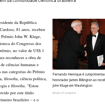
em da comunidade científica brasileira
esidente da República
Cardoso, 81 anos, recebeu
o Prêmio John W. Kluge,
ioteca do Congresso dos
prêmio, no valor de US$ 1
ara reconhecer a obra de
 de ciências humanas e
as nas categorias do Prêmio
Fernando Henrique é cumprimentad
 filosofia, ciência política,
historiador James Billington ao rec
ogia e filosofia. “Estou
John Kluge em Washington.
ido por este título
library of congress
imeiro brasileiro – e o