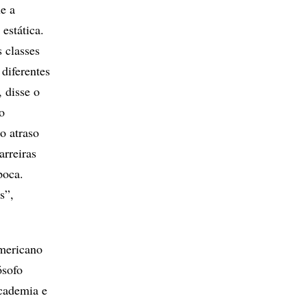
e a
estática.
 classes
diferentes
 disse o
o
o atraso
arreiras
poca.
s”,
americano
ósofo
cademia e