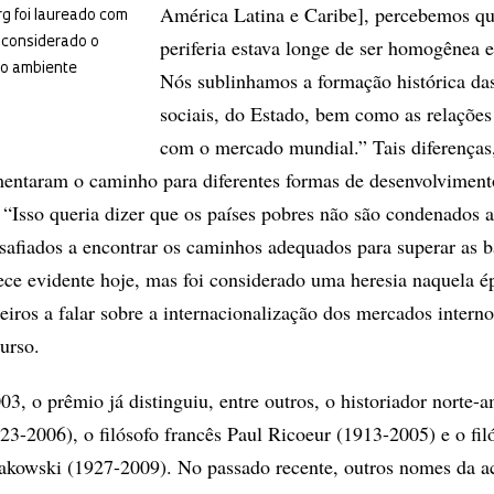
América Latina e Caribe], percebemos qu
rg foi laureado com
 considerado o
periferia estava longe de ser homogênea e 
io ambiente
Nós sublinhamos a formação histórica das
sociais, do Estado, bem como as relações 
com o mercado mundial.” Tais diferenças,
mentaram o caminho para diferentes formas de desenvolviment
 “Isso queria dizer que os países pobres não são condenados a
afiados a encontrar os caminhos adequados para superar as b
arece evidente hoje, mas foi considerado uma heresia naquela é
ros a falar sobre a internacionalização dos mercados interno
urso.
3, o prêmio já distinguiu, entre outros, o historiador norte-
23-2006), o filósofo francês Paul Ricoeur (1913-2005) e o fil
akowski (1927-2009). No passado recente, outros nomes da a