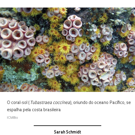
O coral-sol (
Tubastraea coccínea
), oriundo do oceano Pacífico, se
espalha pela costa brasileira
ICMBio
Sarah Schmidt