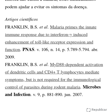
podem ajudar a evitar os sintomas da doença.
Artigos científicos
FRANKLIN, B.S.
et al
.
Malaria primes the innate
immune response due to interferon-γ induced
enhancement of toll-like receptor expression and
PNAS
function
.
. v. 106, n. 14, p. 5.789-5.794. abr.
2009.
FRANKLIN, B.S.
et al
.
MyD88-dependent activation
of dendritic cells and CD4+ T lymphocytes mediate
symptoms, but is not required for the immunological
Microbes
control of parasites during rodent malaria
.
and Infection
. v. 9, p. 881-890. jun. 2007.
Republicar