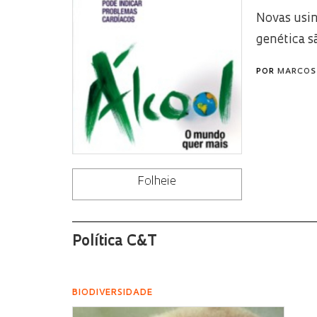
Novas usin
genética s
POR
MARCOS 
Folheie
Política C&T
BIODIVERSIDADE