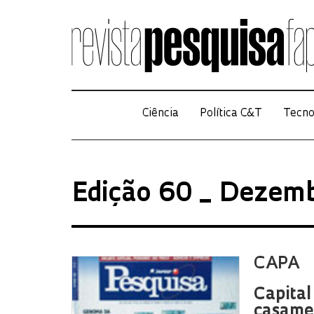
Ciência
Política C&T
Tecno
Edição 60 _ Dezem
CAPA
Capital
casamen