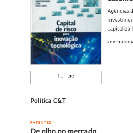
Agências d
investimen
capitalizá
POR
CLAUDIA
Folheie
Política C&T
PATENTES
De olho no mercado