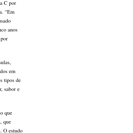
na C por
ua. “Em
usado
nco anos
 por
ulas,
idos em
s tipos de
, sabor e
do que
, que
. O estudo