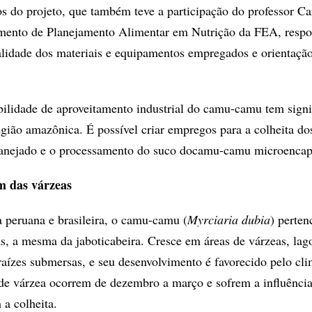
os do projeto, que também teve a participação do professor Ca
mento de Planejamento Alimentar em Nutrição da FEA, respo
alidade dos materiais e equipamentos empregados e orientaçã
ibilidade de aproveitamento industrial do camu-camu tem signi
gião amazônica. É possível criar empregos para a colheita dos
 planejado e o processamento do suco docamu-camu microencap
m das várzeas
 peruana e brasileira, o camu-camu (
Myrciaria dubia
) perten
as, a mesma da jaboticabeira. Cresce em áreas de várzeas, lago
raízes submersas, e seu desenvolvimento é favorecido pelo cl
 de várzea ocorrem de dezembro a março e sofrem a influência
a colheita.