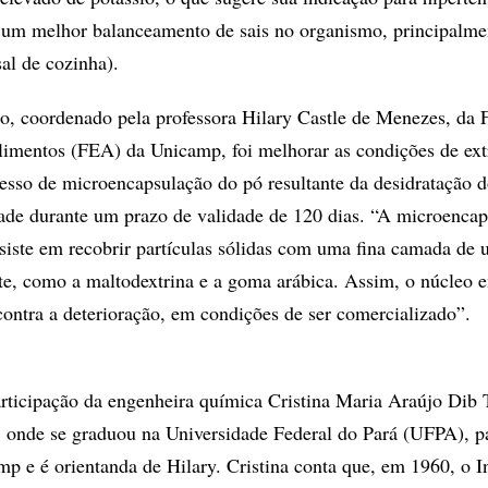
 um melhor balanceamento de sais no organismo, principalme
sal de cozinha).
to, coordenado pela professora Hilary Castle de Menezes, da 
limentos (FEA) da Unicamp, foi melhorar as condições de ext
esso de microencapsulação do pó resultante da desidratação d
idade durante um prazo de validade de 120 dias. “A microenca
nsiste em recobrir partículas sólidas com uma fina camada de
te, como a maltodextrina e a goma arábica. Assim, o núcleo en
 contra a deterioração, em condições de ser comercializado”.
rticipação da engenheira química Cristina Maria Araújo Dib 
 onde se graduou na Universidade Federal do Pará (UFPA), pa
p e é orientanda de Hilary. Cristina conta que, em 1960, o In