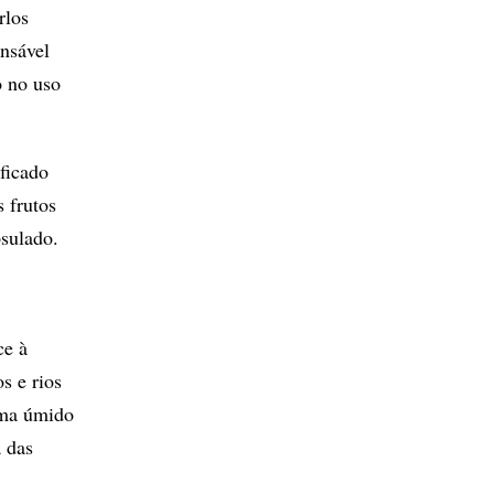
rlos
nsável
o no uso
ficado
 frutos
sulado.
ce à
s e rios
ima úmido
 das