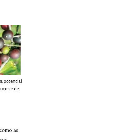
a:
potencial
sucos e de
 como as
nsos