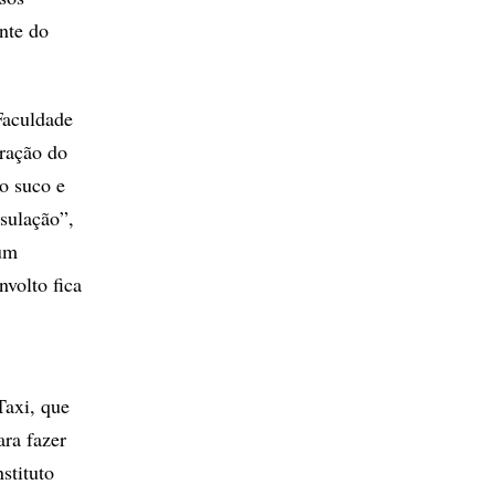
nte do
Faculdade
ração do
o suco e
psulação”,
 um
volto fica
Taxi, que
ra fazer
stituto