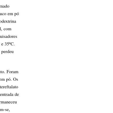
amado
 suco em pó
odextrina
al, com
uisadores
 e 35ºC.
e perdeu
uto. Foram
 em pó. Os
ereftalato
entrada de
ermaneceu
am-se,