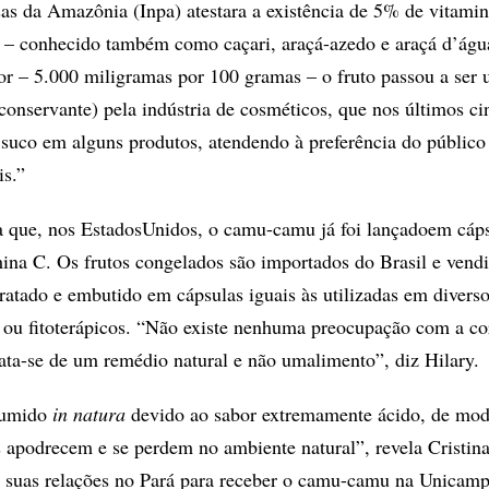
as da Amazônia (Inpa) atestara a existência de 5% de vitami
– conhecido também como caçari, araçá-azedo e araçá d’ág
eor – 5.000 miligramas por 100 gramas – o fruto passou a ser 
conservante) pela indústria de cosméticos, que nos últimos ci
suco em alguns produtos, atendendo à preferência do público
s.”
da que, nos EstadosUnidos, o camu-camu já foi lançadoem cáps
ina C. Os frutos congelados são importados do Brasil e vend
ratado e embutido em cápsulas iguais às utilizadas em diverso
 ou fitoterápicos. “Não existe nenhuma preocupação com a cor
trata-se de um remédio natural e não umalimento”, diz Hilary.
sumido
in natura
devido ao sabor extremamente ácido, de mo
 apodrecem e se perdem no ambiente natural”, revela Cristina
e suas relações no Pará para receber o camu-camu na Unicamp