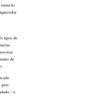
 torná-lo
riquecedor
ês tipos de
tactas
 escovas
mento de
o.
ercado
, pois
adada – e