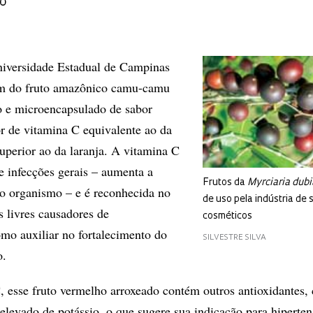
do
niversidade Estadual de Campinas
m do fruto amazônico camu-camu
o e microencapsulado de sabor
or de vitamina C equivalente ao da
superior ao da laranja. A vitamina C
e infecções gerais – aumenta a
Frutos da
Myrciaria dubi
 do organismo – e é reconhecida no
de uso pela indústria de 
s livres causadores de
cosméticos
mo auxiliar no fortalecimento do
SILVESTRE SILVA
o.
 esse fruto vermelho arroxeado contém outros antioxidantes,
 elevado de potássio, o que sugere sua indicação para hiperte