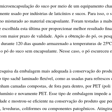
a microencapsulação do suco por meio de um equipamento ch
ente usado por indústrias de laticínios e sucos. Para isso, o
lho misturado ao material encapsulante. Foram testadas a malt
e escolhida esta última por proporcionar melhor resultado fin
com maior prazo de validade. Após a obtenção do pó, os pesq
 durante 120 dias quando armazenado a temperaturas de 25ºC
o pó do suco sem encapsulante. Nesse caso, o pó escureceu 
 pesquisa da embalagem mais adequada à conservação do prod
do tipo sachê laminado flexível, como as usadas para refrescos
inham camadas compostas, de fora para dentro, por PET (poli t
 alumínio e novamente PET. Esse tipo de embalagem impede a 
dade e mostrou-se eficiente na conservação do produto que p
s, leveduras, coliformes ou componentes patogênicos. Atingir