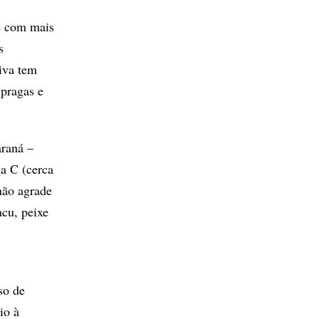
 e com mais
s
iva tem
 pragas e
araná –
a C (cerca
não agrade
cu, peixe
so de
io à