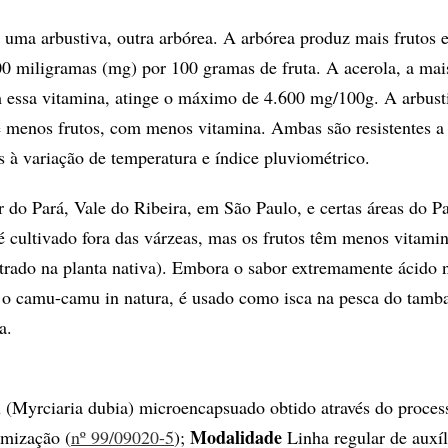
 uma arbustiva, outra arbórea. A arbórea produz mais frutos
00 miligramas (mg) por 100 gramas de fruta. A acerola, a mai
m essa vitamina, atinge o máximo de 4.600 mg/100g. A arbust
 menos frutos, com menos vitamina. Ambas são resistentes a
s à variação de temperatura e índice pluviométrico.
r do Pará, Vale do Ribeira, em São Paulo, e certas áreas do P
cultivado fora das várzeas, mas os frutos têm menos vitamin
rado na planta nativa). Embora o sabor extremamente ácido 
 o camu-camu in natura, é usado como isca na pesca do tamba
a.
(Myrciaria dubia) microencapsuado obtido através do proces
Modalidade
omização (
nº 99/09020-5
);
Linha regular de auxíl