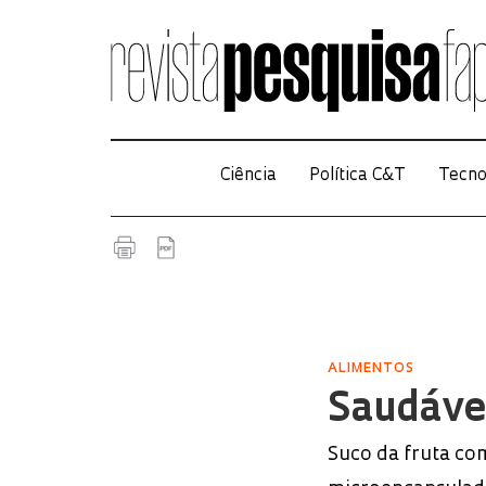
Ciência
Política C&T
Tecno
ALIMENTOS
Saudáve
Suco da fruta com