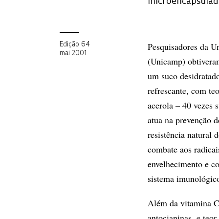
microencapsula
Pesquisadores da U
Edição 64
mai 2001
(Unicamp) obtivera
um suco desidratad
refrescante, com te
acerola – 40 vezes 
atua na prevenção d
resistência natural
combate aos radicai
envelhecimento e co
sistema imunológic
Além da vitamina C,
antocianinas, e teor