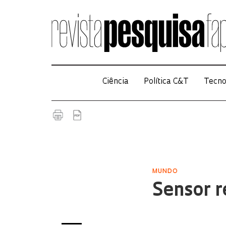
Ciência
Política C&T
Tecno
MUNDO
Sensor r