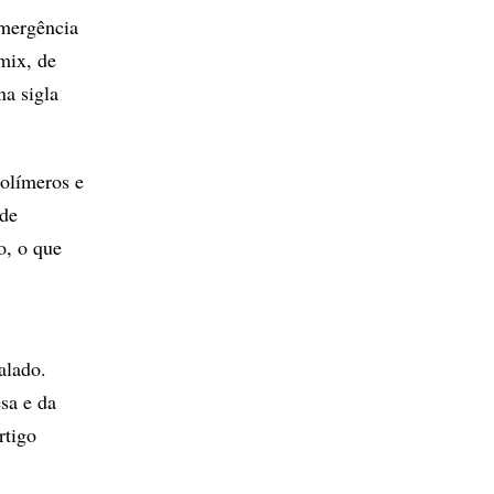
emergência
mix, de
na sigla
polímeros e
 de
o, o que
alado.
sa e da
rtigo