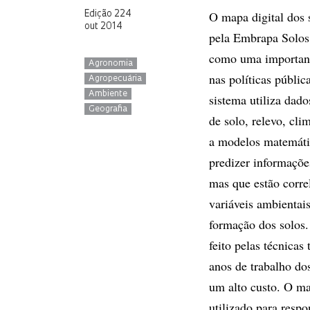
O mapa digital dos s
Edição 224
out 2014
pela Embrapa Solos,
como uma importante
Agronomia
nas políticas públi
Agropecuária
Ambiente
sistema utiliza dado
Geografia
de solo, relevo, cli
a modelos matemátic
predizer informaçõ
mas que estão corre
variáveis ambientai
formação dos solos
feito pelas técnicas
anos de trabalho do
um alto custo. O ma
utilizado para resp