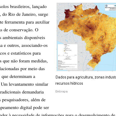
olos brasileiros, lançado
 do Rio de Janeiro, surge
 ferramenta para auxiliar
cas de conservação. O
s ambientais disponíveis
ma e outros, associando-os
os e estatísticos para
es que não foram medidas,
lacionadas por meio das
s que determinam a
Dados para agricultura, zonas industr
. Um levantamento similar
recursos hídricos
 tradicionais demandaria
Embrapa
s pesquisadores, além de
peamento digital pode ser
onder à necessidade de informações para o desenvolvimento de