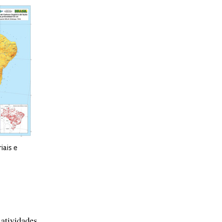
iais e
 atividades