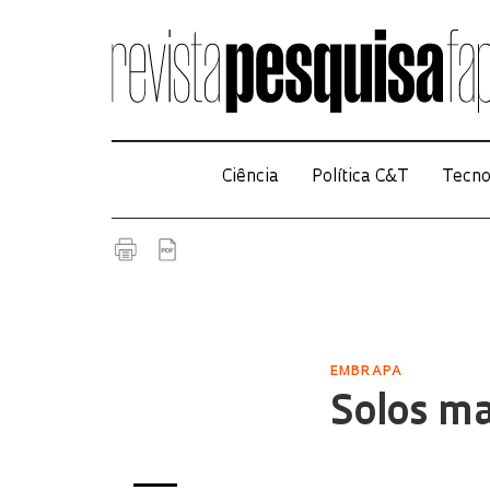
Ciência
Política C&T
Tecno
EMBRAPA
Solos m