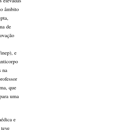
s elevadas
no âmbito
pta,
ma de
novação
inep), e
anticorpo
s na
professor
rma, que
 para uma
médica e
 teve