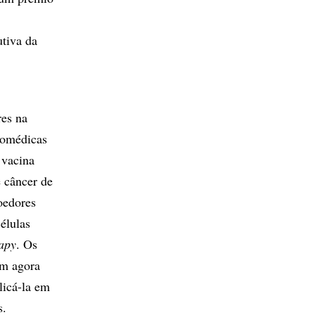
utiva da
res na
iomédicas
 vacina
 câncer de
oedores
élulas
apy
. Os
em agora
licá-la em
s.