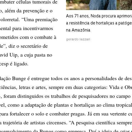
mbater células tumorais de
o, além da prevenção e o
Aos 71 anos, Noda procura aprimor
colorretal. “Uma premiação
a resistência de hortaliças a patóg
ental para incentivarmos
na Amazônia
rometidos com o combate à
gerardo lazzari
e”, diz o secretário de
vid Uip, a cuja pasta no
cesp é ligado.
ação Bunge é entregue todos os anos a personalidades de de
iências, letras e artes, sempre em duas categorias: Vida e Ob
 foram distinguidos os trabalhos de pesquisadores no campo
vel, como a adaptação de plantas e hortaliças ao clima tropica
ra fortalecer o solo e combater pragas. Já em sua vertente cu
trajetória de artistas circenses. “A pesquisa científica sempre
desenvolvimento da Bunge como empresa. Daí a ideia de criar