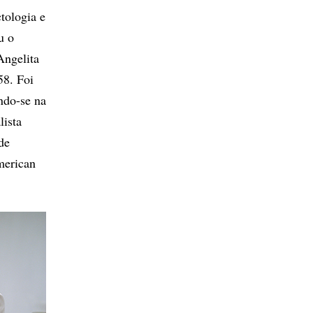
tologia e
u o
Angelita
58. Foi
ndo-se na
lista
de
merican