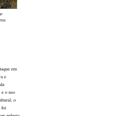
ar
enos
staque em
ra e
 da
l e o uso
ltural, o
 foi
 um prêmio