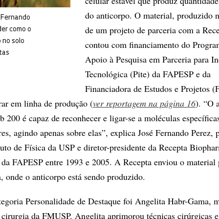
celular estável que produz quantidade
do anticorpo. O material, produzido 
 Fernando
de um projeto de parceria com a Rece
der como o
 no solo
contou com financiamento do Progra
tas
Apoio à Pesquisa em Parceria para I
Tecnológica (Pite) da FAPESP e da
Financiadora de Estudos e Projetos (F
trar em linha de produção (
ver reportagem na página 16
). “O 
00 é capaz de reconhecer e ligar-se a moléculas específica
res, agindo apenas sobre elas”, explica José Fernando Perez, 
tuto de Física da USP e diretor-presidente da Recepta Biopha
ico da FAPESP entre 1993 e 2005. A Recepta enviou o material
 onde o anticorpo está sendo produzido.
tegoria Personalidade de Destaque foi Angelita Habr-Gama, 
e cirurgia da FMUSP. Angelita aprimorou técnicas cirúrgicas e