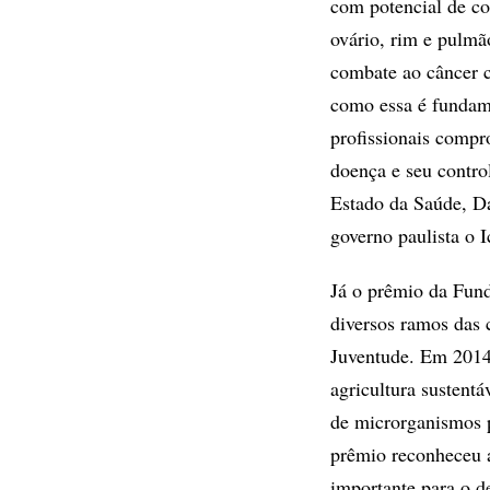
com potencial de co
ovário, rim e pulmã
combate ao câncer 
como essa é fundam
profissionais comp
doença e seu control
Estado da Saúde, Da
governo paulista o I
Já o prêmio da Fund
diversos ramos das c
Juventude. Em 2014,
agricultura sustentá
de microrganismos pa
prêmio reconheceu a 
importante para o 