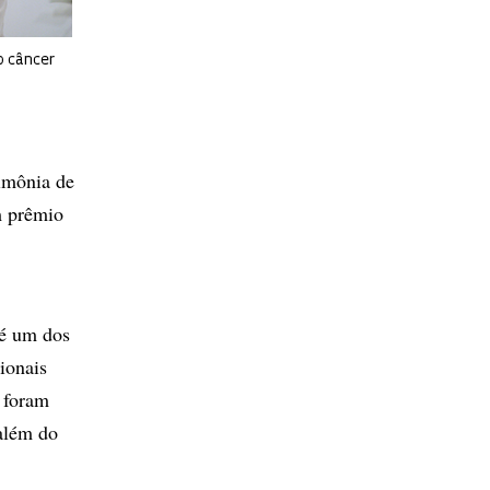
o câncer
rimônia de
m prêmio
é um dos
ionais
á foram
além do