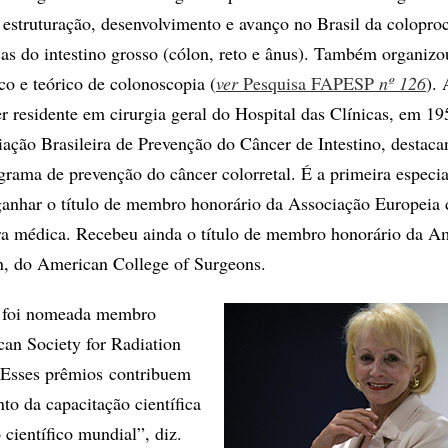
 estruturação, desenvolvimento e avanço no Brasil da coloproc
as do intestino grosso (cólon, reto e ânus). Também organizo
co e teórico de colonoscopia (
ver
Pesquisa FAPESP
nº 126
). 
r residente em cirurgia geral do Hospital das Clínicas, em 19
ação Brasileira de Prevenção do Câncer de Intestino, destaca
rama de prevenção do câncer colorretal. É a primeira especia
ganhar o título de membro honorário da Associação Europeia 
ira médica. Recebeu ainda o título de membro honorário da A
n, do American College of Surgeons.
a foi nomeada membro
an Society for Radiation
“Esses prêmios contribuem
to da capacitação científica
 científico mundial”, diz.