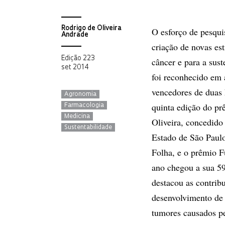
Rodrigo de Oliveira
O esforço de pesquis
Andrade
criação de novas es
Edição 223
câncer e para a sust
set 2014
foi reconhecido em 
vencedores de duas h
Agronomia
quinta edição do pr
Farmacologia
Medicina
Oliveira, concedido
Sustentabilidade
Estado de São Paulo
Folha, e o prêmio 
ano chegou a sua 59
destacou as contrib
desenvolvimento de 
tumores causados p