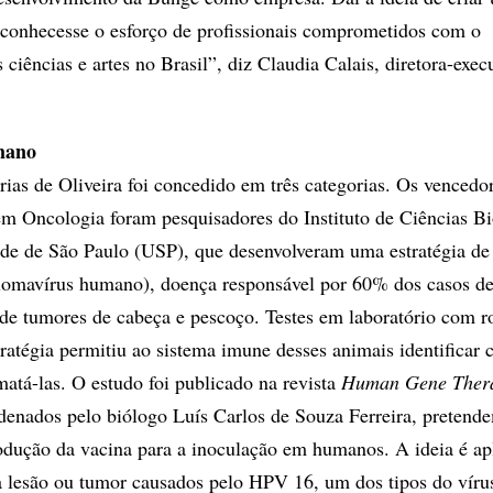
econhecesse o esforço de profissionais comprometidos com o
ciências e artes no Brasil”, diz Claudia Calais, diretora-exec
mano
ias de Oliveira foi concedido em três categorias. Os vencedo
em Oncologia foram pesquisadores do Instituto de Ciências B
de de São Paulo (USP), que desenvolveram uma estratégia de
lomavírus humano), doença responsável por 60% dos casos de
 de tumores de cabeça e pescoço. Testes em laboratório com r
ratégia permitiu ao sistema imune desses animais identificar c
matá-las. O estudo foi publicado na revista
Human Gene Ther
denados pelo biólogo Luís Carlos de Souza Ferreira, pretend
rodução da vacina para a inoculação em humanos. A ideia é ap
 lesão ou tumor causados pelo HPV 16, um dos tipos do víru