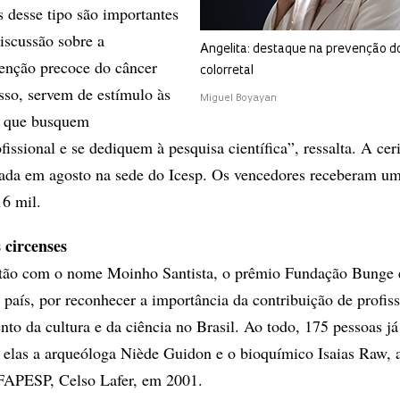
s desse tipo são importantes
iscussão sobre a
Angelita: destaque na prevenção d
enção precoce do câncer
colorretal
isso, servem de estímulo às
Miguel Boyayan
a que busquem
issional e se dediquem à pesquisa científica”, ressalta. A ce
zada em agosto na sede do Icesp. Os vencedores receberam u
6 mil.
 circenses
tão com o nome Moinho Santista, o prêmio Fundação Bunge 
 país, por reconhecer a importância da contribuição de profiss
nto da cultura e da ciência no Brasil. Ao todo, 175 pessoas j
 elas a arqueóloga Niède Guidon e o bioquímico Isaias Raw, 
 FAPESP, Celso Lafer, em 2001.