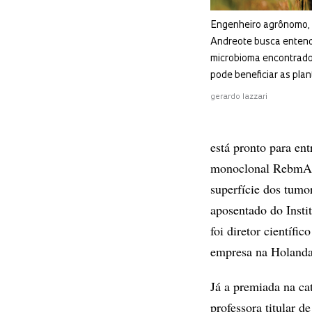
Engenheiro agrônomo,
Andreote busca enten
microbioma encontrado
pode beneficiar as plan
gerardo lazzari
está pronto para en
monoclonal RebmAb 2
superfície dos tumo
aposentado do Insti
foi diretor científ
empresa na Holanda,
Já a premiada na ca
professora titular d