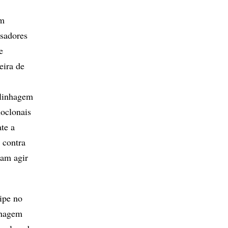
em
isadores
e
eira de
 linhagem
noclonais
te a
 contra
iam agir
ipe no
nhagem