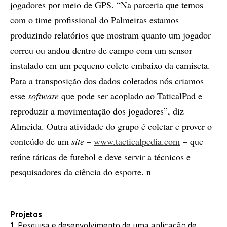
jogadores por meio de GPS. “Na parceria que temos
com o time profissional do Palmeiras estamos
produzindo relatórios que mostram quanto um jogador
correu ou andou dentro de campo com um sensor
instalado em um pequeno colete embaixo da camiseta.
Para a transposição dos dados coletados nós criamos
esse
software
que pode ser acoplado ao TaticalPad e
reproduzir a movimentação dos jogadores”, diz
Almeida. Outra atividade do grupo é coletar e prover o
conteúdo de um
site
–
www.tacticalpedia.com
– que
reúne táticas de futebol e deve servir a técnicos e
pesquisadores da ciência do esporte. n
Projetos
1.
Pesquisa e desenvolvimento de uma aplicação de