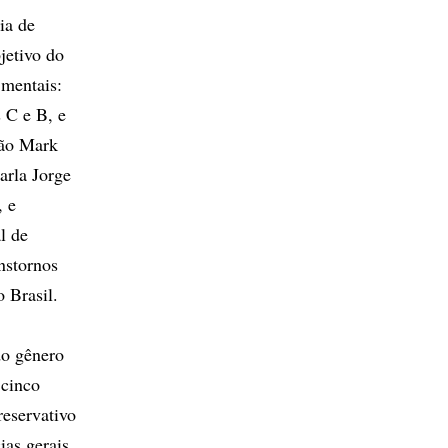
ia de
jetivo do
 mentais:
 C e B, e
 são Mark
rla Jorge
, e
l de
nstornos
o Brasil.
do gênero
 cinco
reservativo
ias gerais