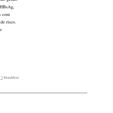
, HBsAg,
os com
de risco.
r
Republicar