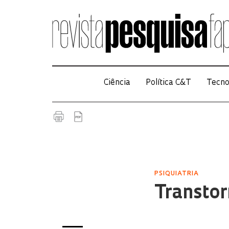
Ciência
Política C&T
Tecno
PSIQUIATRIA
Transto