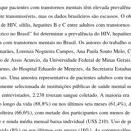
que pacientes com transtornos mentais têm elevada prevalênc
te transmissíveis, mas os dados brasileiros são escassos. O ob
de HIV, sífilis, hepatites B e C entre adultos com transtornos
rico no Brasil” foi determinar a prevalência do HIV, hepatites
tes com transtornos mentais no Brasil. Os autores do trabalho
arães, Lorenza Nogueira Campos, Ana Paula Souto Melo, Ca
 de Assis Acurcio, da Universidade Federal de Minas Gerais
rmo, do Hospital Eduardo de Menezes, da Secretaria Estadua
is. Uma amostra representativa de pacientes adultos com tra
amente selecionada de instituições públicas de saúde mental n
 entrevistados, 2.238 tiveram sangue coletado. A maioria era
o longo da vida (88,8%) ou nos últimos seis meses (61,4%), 
olteira (66,6%), com metade dos participantes com menos de
e e renda média mensal baixa individual (US$ 210). Uso de p
 vida (8%) ou nos últimos seis meses (16%). As soroprevalênc