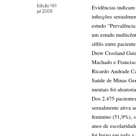
Evidências indicam 
Edição 161
jul 2009
infecções sexualmen
estudo “Prevalência 
um estudo multicênt
sífilis entre pacien
Drew Crosland Guim
Machado e Francisco
Ricardo Andrade Ca
Saúde de Minas Gera
mentais foi aleatori
Dos 2.475 pacientes
sexualmente ativa a
feminino (51,9%), s
anos de escolaridad
foi baixo em toda a