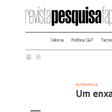
Ciência
Política C&T
Tecno
ASTROFÍSICA
Um enxa