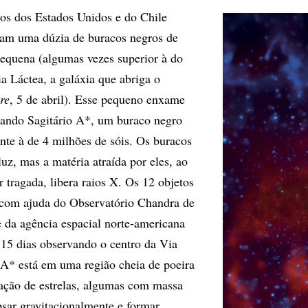
icos dos Estados Unidos e do Chile
ram uma dúzia de buracos negros de
equena (algumas vezes superior à do
a Láctea, a galáxia que abriga o
re
, 5 de abril). Esse pequeno enxame
itando Sagitário A*, um buraco negro
te à de 4 milhões de sóis. Os buracos
uz, mas a matéria atraída por eles, ao
r tragada, libera raios X. Os 12 objetos
 com ajuda do Observatório Chandra de
e da agência espacial norte-americana
15 dias observando o centro da Via
 A* está em uma região cheia de poeira
ação de estrelas, algumas com massa
psar gravitacionalmente e formar