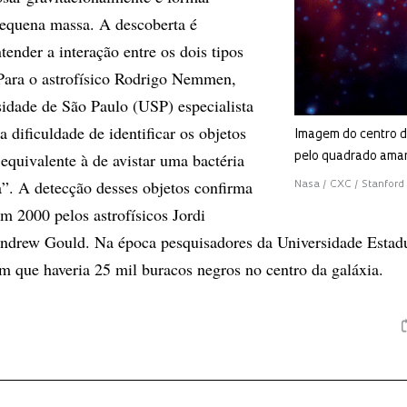
pequena massa. A descoberta é
ender a interação entre os dois tipos
Para o astrofísico Rodrigo Nemmen,
sidade de São Paulo (USP) especialista
 dificuldade de identificar os objetos
Imagem do centro da
equivalente à de avistar uma bactéria
pelo quadrado ama
a”. A detecção desses objetos confirma
Nasa / CXC / Stanford /
m 2000 pelos astrofísicos Jordi
ndrew Gould. Na época pesquisadores da Universidade Estad
am que haveria 25 mil buracos negros no centro da galáxia.