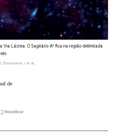
 Via Láctea. O Sagitário A* fica na região delimitada
relo
 Zhuravleva, I. et al.
ual de
Republicar