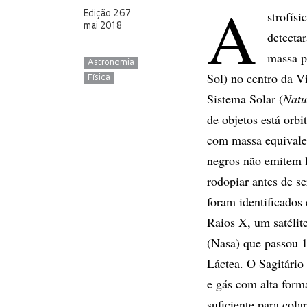
A
strofís
Edição 267
mai 2018
detecta
massa p
Astronomia
Sol) no centro da Vi
Física
Sistema Solar (
Natu
de objetos está orb
com massa equivalen
negros não emitem l
rodopiar antes de se
foram identificados
Raios X, um satélit
(Nasa) que passou 1
Láctea. O Sagitário
e gás com alta form
suficiente para cola