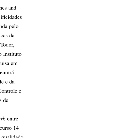
hes and
ificidades
ida pelo
icas da
 Todor,
 Instituto
quisa em
eunirá
de e da
ontrole e
s de
A
ork
entre
 curso 14
e qualidade