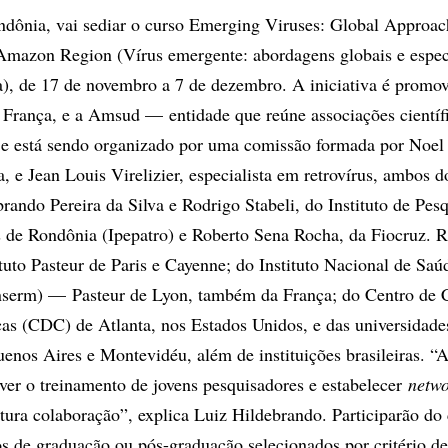
ndônia, vai sediar o curso Emerging Viruses: Global Approac
e Amazon Region (Vírus emergente: abordagens globais e espec
), de 17 de novembro a 7 de dezembro. A iniciativa é promov
da França, e a Amsud — entidade que reúne associações científ
e está sendo organizado por uma comissão formada por Noel
a, e Jean Louis Virelizier, especialista em retrovírus, ambos do
brando Pereira da Silva e Rodrigo Stabeli, do Instituto de Pes
s de Rondônia (Ipepatro) e Roberto Sena Rocha, da Fiocruz. R
ituto Pasteur de Paris e Cayenne; do Instituto Nacional de Saú
nserm) — Pasteur de Lyon, também da França; do Centro de C
s (CDC) de Atlanta, nos Estados Unidos, e das universidade
enos Aires e Montevidéu, além de instituições brasileiras. “
ver o treinamento de jovens pesquisadores e estabelecer
netw
utura colaboração”, explica Luiz Hildebrando. Participarão do
ros de graduação ou pós-graduação selecionados por critério d