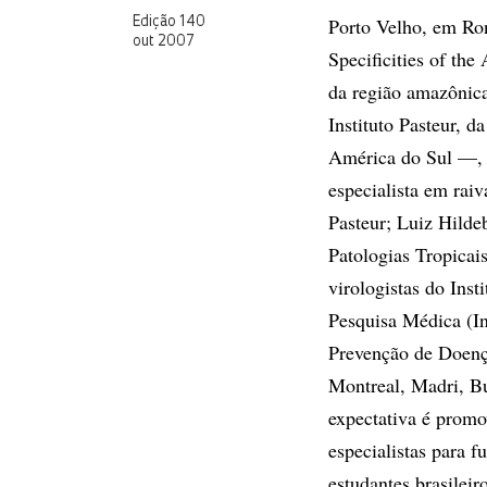
Porto Velho, em Ro
Edição 140
out 2007
Specificities of th
da região amazônica
Instituto Pasteur, 
América do Sul —, 
especialista em raiv
Pasteur; Luiz Hilde
Patologias Tropicai
virologistas do Inst
Pesquisa Médica (I
Prevenção de Doença
Montreal, Madri, Bu
expectativa é promo
especialistas para f
estudantes brasilei