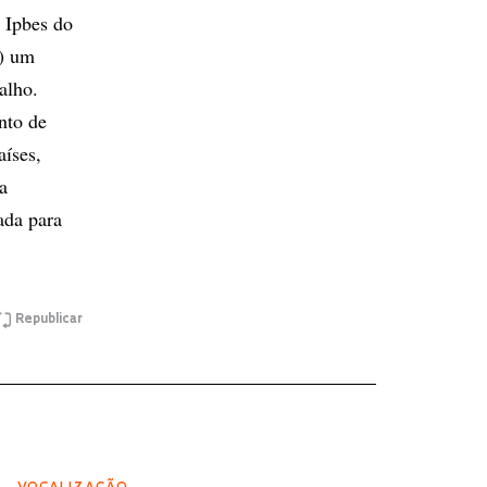
 Ipbes do
) um
alho.
nto de
aíses,
a
ada para
Republicar