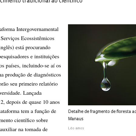
cimento tradicional ao científico
taforma Intergovernamental
 Serviços Ecossistêmicos
inglês) está procurando
esquisadores e instituições
os países, incluindo-se aí os
na produção de diagnósticos
rão seu primeiro relatório
iversidade. Lançada
2, depois de quase 10 anos
lataforma tem a função de
Detalhe de fragmento de floresta a
mento científico sobre
Manaus
 auxiliar na tomada de
Léo amos