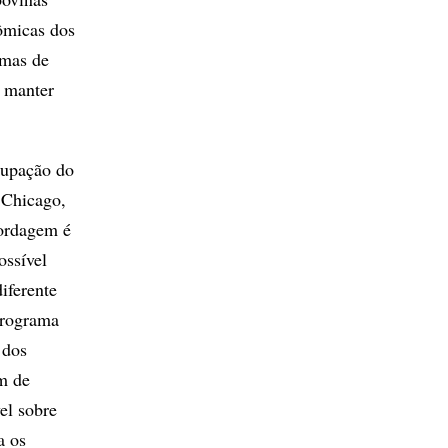
ômicas dos
amas de
e manter
cupação do
 Chicago,
bordagem é
ossível
iferente
Programa
 dos
ém de
el sobre
a os