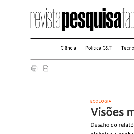
Ciência
Política C&T
Tecno
ECOLOGIA
Visões m
Desafio do relató