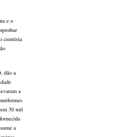
na e o
empenhar
 cientista
ião
, dão a
idade
 levaram a
 uniformes
tem 30 mil
fornecida
esume a
bovinas