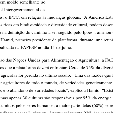
– em molde semelhante ao
el Intergovernamental de
s, o IPCC, em relação às mudanças globais. “A América Lati
s ricas em biodiversidade e diversidade cultural, podem des
 na definição do caminho a ser seguido pelo Ipbes”, afirmou o
Hamid, primeiro presidente da plataforma, durante uma reun
realizada na FAPESP no dia 11 de julho.
ão das Nações Unidas para Alimentação e Agricultura, a FAO
os que a plataforma deverá enfrentar. Cerca de 75% da divers
s agrícolas foi perdida no último século. “Uma das razões que
 por agricultores de todo o mundo, de variedades geneticamente
o, e o abandono de variedades locais”, explicou Hamid. “Exis
, mas apenas 30 culturas são responsáveis por 95% da energia 
sumidos pelos seres humanos; a maior parte delas (60%) se r
, milheto e sorgo”, afirmou. Aproximadamente 22% das raças 