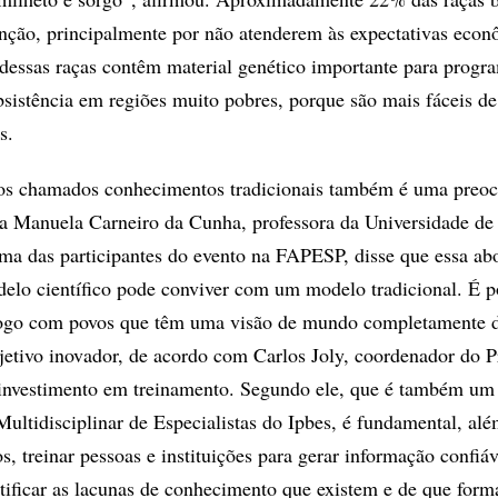
inção, principalmente por não atenderem às expectativas econ
 dessas raças contêm material genético importante para progr
bsistência em regiões muito pobres, porque são mais fáceis d
s.
os chamados conhecimentos tradicionais também é uma preo
a Manuela Carneiro da Cunha, professora da Universidade de
ma das participantes do evento na FAPESP, disse que essa a
lo científico pode conviver com um modelo tradicional. É p
logo com povos que têm uma visão de mundo completamente d
jetivo inovador, de acordo com Carlos Joly, coordenador do 
investimento em treinamento. Segundo ele, que é também um
Multidisciplinar de Especialistas do Ipbes, é fundamental, al
s, treinar pessoas e instituições para gerar informação confiáv
ntificar as lacunas de conhecimento que existem e de que form