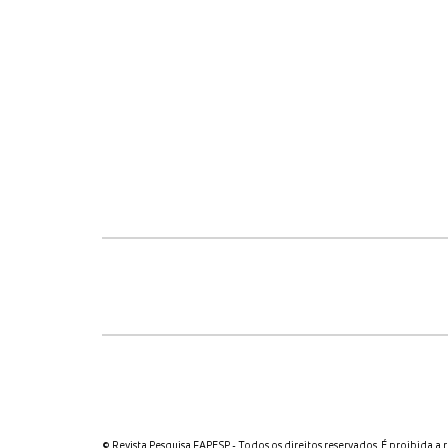
© Revista Pesquisa FAPESP - Todos os direitos reservados. É proibida a