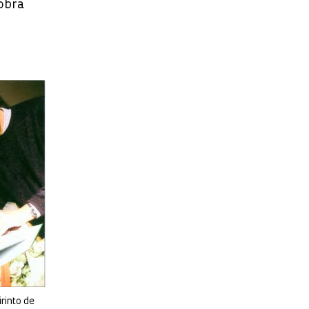
obra
irinto de