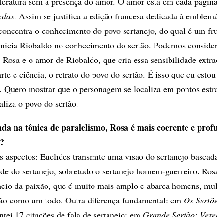
iteratura sem a presença do amor. O amor está em cada págin
edas
. Assim se justifica a edição francesa dedicada à emblemá
oncentra o conhecimento do povo sertanejo, do qual é um fr
inicia Riobaldo no conhecimento do sertão. Podemos consider
Rosa e o amor de Riobaldo, que cria essa sensibilidade extra
arte e ciência, o retrato do povo do sertão. É isso que eu esto
. Quero mostrar que o personagem se localiza em pontos estr
liza o povo do sertão.
inda na tônica de paralelismo, Rosa é mais coerente e pro
a?
 aspectos: Euclides transmite uma visão do sertanejo basead
ade do sertanejo, sobretudo o sertanejo homem-guerreiro. Rosa
eio da paixão, que é muito mais amplo e abarca homens, mul
ção como um todo. Outra diferença fundamental: em
Os Sertõ
ntei 17 citações de fala de sertanejo; em
Grande Sertão: Vere