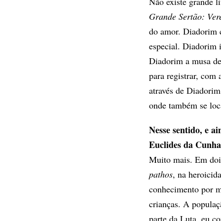
Não existe grande l
Grande Sertão: Ver
do amor. Diadorim c
especial. Diadorim 
Diadorim a musa de 
para registrar, com 
através de Diadorim
onde também se loca
Nesse sentido, e a
Euclides da Cunh
Muito mais. Em dois
pathos
, na heroicid
conhecimento por m
crianças. A popula
parte da Luta, eu co