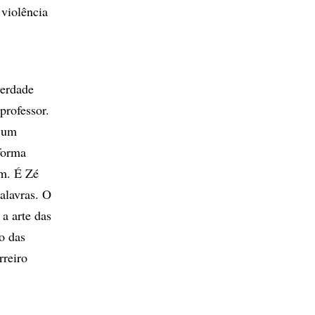
 violência
verdade
professor.
, um
forma
em. É Zé
alavras. O
a arte das
o das
rreiro