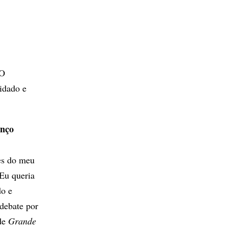
 O
idado e
unço
des do meu
 Eu queria
o e
 debate por
 de
Grande