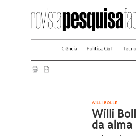
Ciência
Política C&T
Tecno
WILLI BOLLE
Willi Bo
da alma 