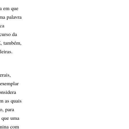
ta em que
ma palavra
ca
 curso da
 É, também,
leiras.
erais,
 exemplar
onsidera
om as quais
o, para
m que uma
mina com