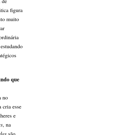
a de
tica figura
uto muito
ar
ordinária
u estudando
atégicos
fundo que
a no
 cria esse
heres e
es
, na
das
são