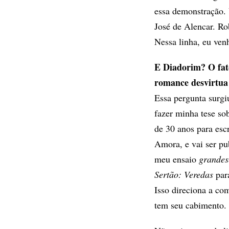
essa demonstração. 
José de Alencar. R
Nessa linha, eu ven
E Diadorim? O fato
romance desvirtua
Essa pergunta surg
fazer minha tese so
de 30 anos para escr
Amora, e vai ser pu
meu ensaio
grandes
Sertão: Veredas
par
Isso direciona a co
tem seu cabimento.