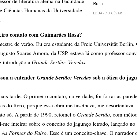
fessor de literatura alemã na Faculdade
Rosa
s e Ciências Humanas da Universidade
EDUARDO CÉSAR
.
eiro contato com Guimarães Rosa?
estre de verão. Eu era estudante da Freie Universität Berlin.
Augusto Soares Amora, da USP, estava lá como professor conv
e introdução a
Grande Sertão: Veredas.
sou a entender
sob a ótica do jag
Grande Sertão: Veredas
ais tarde. O primeiro contato, na verdade, foi forrar as pare
as do livro, porque essa obra me fascinava, me desorientava.
nto só. A partir de 1990, retomei o
Grande Sertão
, com métod
i-me inteirar sobre o conceito do jagunço letrado, lançado no
m
As Formas do Falso
. Esse é um conceito-chave. O narrador