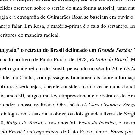
lides escreveu sobre o sertão de uma forma autorial, uma an
logia e a etnografia de Guimarães Rosa se baseiam em ouvir o 
tanejo falar. Em Rosa, a matéria-prima é a fala do sertanejo. Is
scritores de maneira radical.
ografa” o retrato do Brasil delineado em
Grande Sertão: 
unhado no livro de Paulo Prado, de 1928,
Retrato do Brasil
. M
meiro grande retrato do Brasil, pensando no século 20, é
Os S
lides da Cunha, com passagens fundamentais sobre a forma
sub-raças sertanejas, que ele considera como cerne da naciona
 dos anos 30, surge uma leva impressionante de retratos do Bra
entender a nossa realidade. Obra básica é
Casa Grande e Senza
 dialoga com essas duas obras; os dois grandes livros de Sérg
30,
Raízes do Brasil
, e nos anos 50,
Visão do Paraíso
, e, no 
 do Brasil Contemporâneo
, de Caio Prado Júnior;
Formação