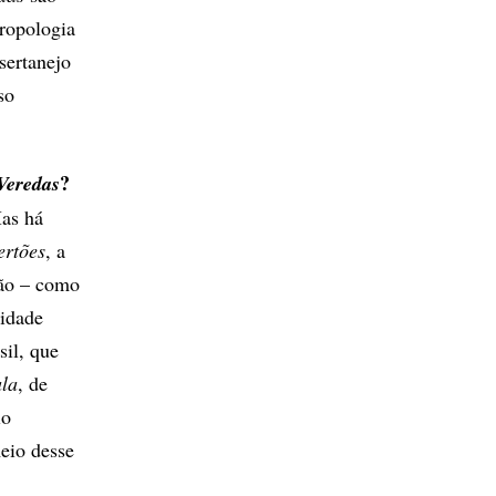
tropologia
sertanejo
so
?
Veredas
as há
ertões
, a
ção – como
lidade
sil, que
la
, de
io
meio desse