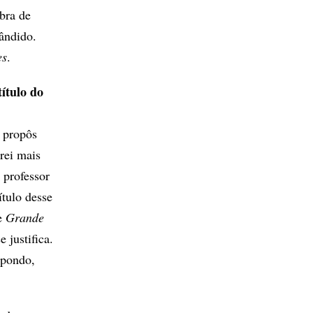
bra de
ândido.
es
.
ítulo do
 propôs
rei mais
 professor
tulo desse
de
Grande
 justifica.
opondo,