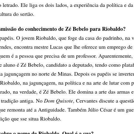
letrado. Ele liga os dois lados, a experiência da política e da
ultura do sertão.
smissão do conhecimento de Zé Bebelo para Riobaldo?
papéis. O jovem Riobaldo, que foge da casa do padrinho, na 
endes, encontra mestre Lucas que lhe oferece um emprego de 
quem é a pessoa que precisa de um professor. Aparentemente
e aluno é Zé Bebelo, candidato a deputado, tendo como plata
 a jagunçagem no norte de Minas. Depois os papéis se invert
Riobaldo, na jagunçagem, na política e na arte de lutar com p
trado, na verdade, é Zé Bebelo. Ele domina a arte das armas e 
 tradição antiga. No
Dom Quixote
, Cervantes discute a questã
 que remonta até a Antiguidade. Também Júlio César é um gue
dição que sse situa Riobaldo.
sobre o nome de Riobaldo. Qual é a sua?