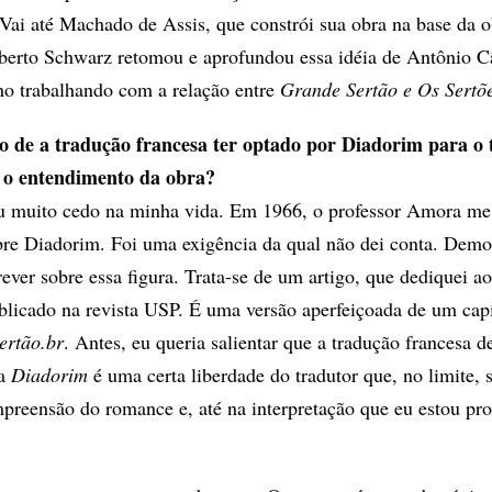
Vai até Machado de Assis, que constrói sua obra na base da o
oberto Schwarz retomou e aprofundou essa idéia de Antônio C
ho trabalhando com a relação entre
Grande Sertão e Os Sertõ
 de a tradução francesa ter optado por Diadorim para o t
 o entendimento da obra?
iu muito cedo na minha vida. Em 1966, o professor Amora me
bre Diadorim. Foi uma exigência da qual não dei conta. Demo
ever sobre essa figura. Trata-se de um artigo, que dediquei ao
blicado na revista USP. É uma versão aperfeiçoada de um capí
ertão.br
. Antes, eu queria salientar que a tradução francesa 
a
Diadorim
é uma certa liberdade do tradutor que, no limite, se
mpreensão do romance e, até na interpretação que eu estou pr