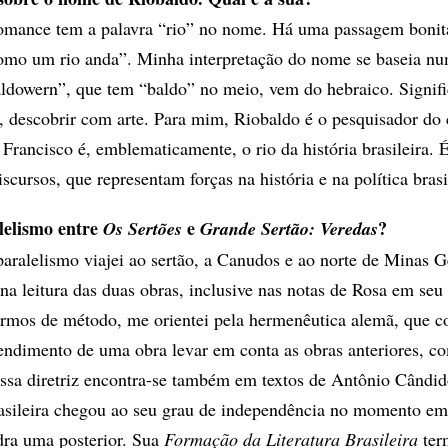
romance tem a palavra “rio” no nome. Há uma passagem boni
como um rio anda”. Minha interpretação do nome se baseia nu
ldowern”, que tem “baldo” no meio, vem do hebraico. Signifi
ar, descobrir com arte. Para mim, Riobaldo é o pesquisador do
 Francisco é, emblematicamente, o rio da história brasileira.
scursos, que representam forças na história e na política brasi
lelismo entre
e
?
Os Sertões
Grande Sertão: Veredas
paralelismo viajei ao sertão, a Canudos e ao norte de Minas G
na leitura das duas obras, inclusive nas notas de Rosa em seu
rmos de método, me orientei pela hermenêutica alemã, que c
tendimento de uma obra levar em conta as obras anteriores, c
Essa diretriz encontra-se também em textos de Antônio Cândid
brasileira chegou ao seu grau de independência no momento e
dra uma posterior. Sua
Formação da Literatura Brasileira
ter