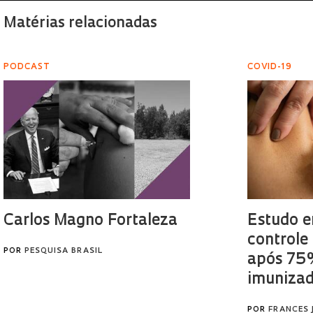
Matérias relacionadas
PODCAST
COVID-19
Carlos Magno Fortaleza
Estudo e
controle
POR
PESQUISA BRASIL
após 75%
imuniza
POR
FRANCES 