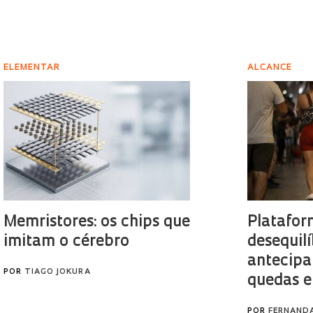
ELEMENTAR
ALCANCE
Memristores: os chips que
Platafor
imitam o cérebro
desequilí
antecipa
POR
TIAGO JOKURA
quedas e
POR
FERNAND