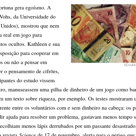
ortuna gera egoísmo. A
Vohs, da Universidade do
 Unidos), mostrou que nem
a real em jogo para
os ocultos. Kathleen e sua
isposição para cooperar em
os ou não a pensar em
EDUAR
er o pensamento de cifrões,
cipantes do estudo vissem
heiro, manuseassem uma pilha de dinheiro de um jogo como ba
em um texto sobre riqueza, por exemplo. Os testes mostraram
ente entre os voluntários com e sem dinheiro na cabeça: os p
dir ajuda para resolver um problema, gastavam menos tempo 
ecolhiam menos lápis derrubados por um passante desastrado
a revista
Science
de 17 de novembro, alerta para o perigo que