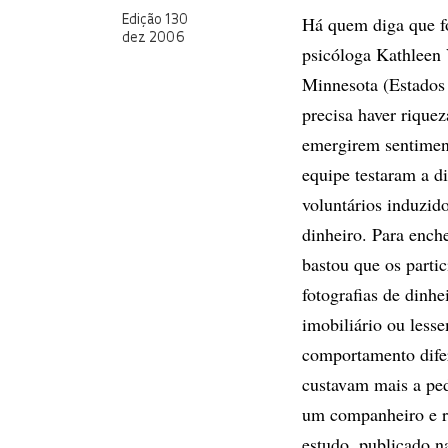
Há quem diga que f
Edição 130
dez 2006
psicóloga Kathleen 
Minnesota (Estados
precisa haver riquez
emergirem sentiment
equipe testaram a d
voluntários induzid
dinheiro. Para ench
bastou que os parti
fotografias de din
imobiliário ou less
comportamento difer
custavam mais a pe
um companheiro e r
estudo, publicado n