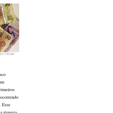
DO CESAR
nco
 um
rimeiros
socorrendo
. Esse
 a riqueza