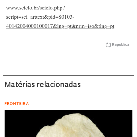
www.scielo.br/scielo.php?
script=sci_arttext&pid=S0103-
40142004000100017&lng=pt&nrm=iso&tlng=pt
Republicar