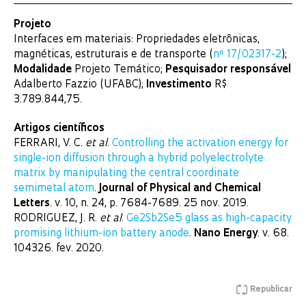
Projeto
Interfaces em materiais: Propriedades eletrônicas,
magnéticas, estruturais e de transporte (
nº 17/02317-2
);
Modalidade
Projeto Temático;
Pesquisador responsável
Adalberto Fazzio (UFABC);
Investimento
R$
3.789.844,75.
Artigos científicos
FERRARI, V. C.
et al
.
Controlling the activation energy for
single-ion diffusion through a hybrid polyelectrolyte
matrix by manipulating the central coordinate
semimetal atom
.
Journal of Physical and Chemical
Letters
. v. 10, n. 24, p. 7684-7689. 25 nov. 2019.
RODRIGUEZ, J. R.
et al
.
Ge2Sb2Se5 glass as high-capacity
promising lithium-ion battery anode
.
Nano Energy
. v. 68.
104326. fev. 2020.
Republicar