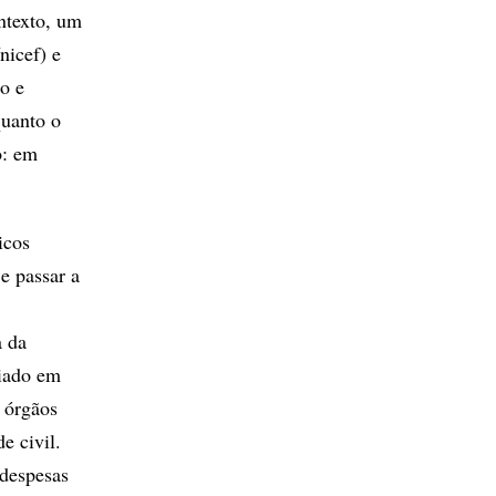
ntexto, um
nicef) e
o e
quanto o
o: em
icos
e passar a
a da
riado em
e órgãos
e civil.
 despesas