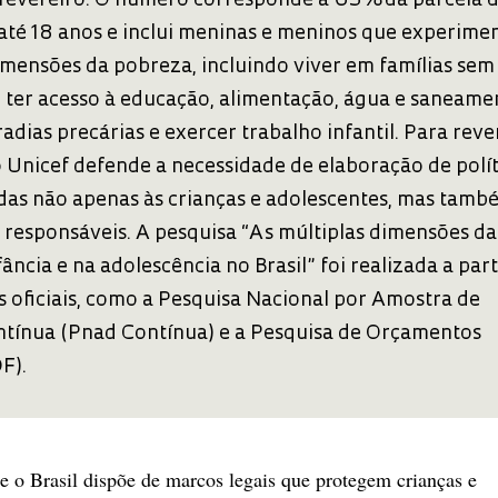
fevereiro. O número corresponde a 63% da parcela 
até 18 anos e inclui meninas e meninos que experim
imensões da pobreza, incluindo viver em famílias sem
o ter acesso à educação, alimentação, água e saneame
adias precárias e exercer trabalho infantil. Para reve
o Unicef defende a necessidade de elaboração de polít
adas não apenas às crianças e adolescentes, mas tamb
e responsáveis. A pesquisa “As múltiplas dimensões da
ância e na adolescência no Brasil” foi realizada a part
 oficiais, como a Pesquisa Nacional por Amostra de
ntínua (Pnad Contínua) e a Pesquisa de Orçamentos
F).
e o Brasil dispõe de marcos legais que protegem crianças e