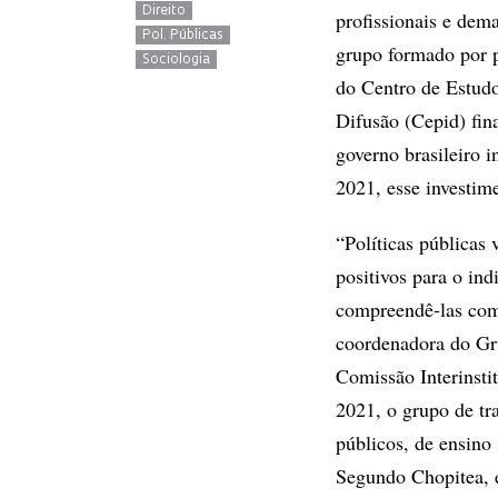
Direito
profissionais e dem
Pol. Públicas
grupo formado por p
Sociologia
do Centro de Estud
Difusão (Cepid) fin
governo brasileiro i
2021, esse investim
“Políticas públicas
positivos para o ind
compreendê-las como
coordenadora do Gr
Comissão Interinsti
2021, o grupo de tr
públicos, de ensino
Segundo Chopitea, e