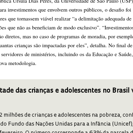
blica Ursula Dias Peres, da Universidade de São Paulo (USP)
ra investimentos que envolvem outros públicos, o desafio foi
res que tornassem viável realizar “a delimitação adequada de
̧ões que não as beneficiam de modo exclusivo”. “Investiment
são diretos, mas no caso de programas de moradia, por exemplo
quantas crianças são impactadas por eles”, detalha. No final d
 servidores de ministérios, incluindo os da Educação e Saúde
ova metodologia.
ade das crianças e adolescentes no Brasil 
32 milhões de crianças e adolescentes na pobreza, co
do Fundo das Nações Unidas para a Infância (Unicef)