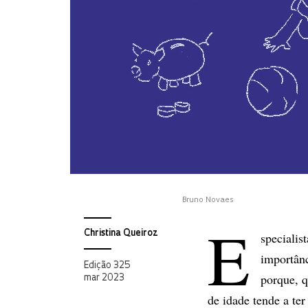
Bruno Novaes
E
Christina Queiroz
specialis
importânc
Edição 325
porque, q
mar 2023
de idade tende a te