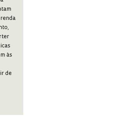
da
entam
 renda
nto,
rter
icas
ém às
ir de