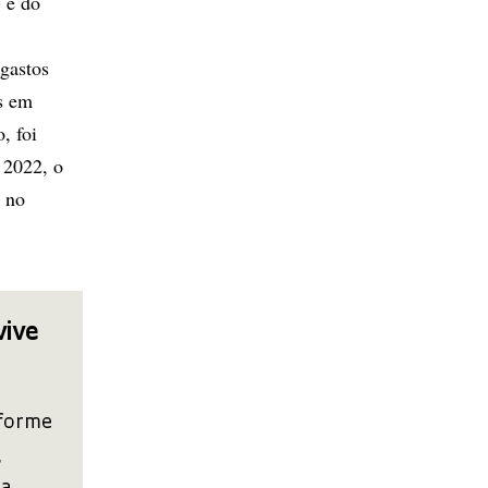
 e do
 gastos
os em
, foi
e 2022, o
, no
vive
nforme
,