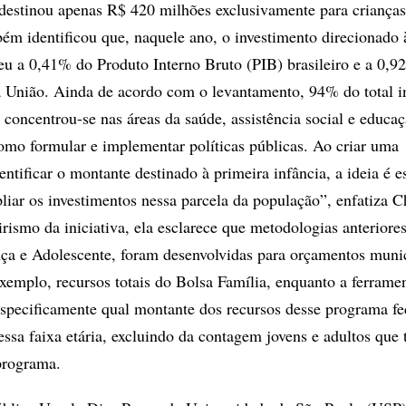
 destinou apenas R$ 420 milhões exclusivamente para crianças
ém identificou que, naquele ano, o investimento direcionado 
eu a 0,41% do Produto Interno Bruto (PIB) brasileiro e a 0,
 União. Ainda de acordo com o levantamento, 94% do total i
a concentrou-se nas áreas da saúde, assistência social e educa
mo formular e implementar políticas públicas. Ao criar uma
ntificar o montante destinado à primeira infância, a ideia é e
liar os investimentos nessa parcela da população”, enfatiza C
irismo da iniciativa, ela esclarece que metodologias anteriore
ça e Adolescente, foram desenvolvidas para orçamentos munic
xemplo, recursos totais do Bolsa Família, enquanto a ferramen
 especificamente qual montante dos recursos desse programa fe
dessa faixa etária, excluindo da contagem jovens e adultos qu
programa.