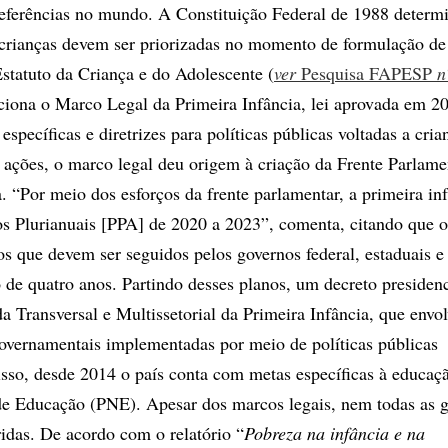
referências no mundo. A Constituição Federal de 1988 determ
 crianças devem ser priorizadas no momento de formulação de 
statuto da Criança e do Adolescente (
ver
Pesquisa FAPESP
n
iona o Marco Legal da Primeira Infância, lei aprovada em 2
específicas e diretrizes para políticas públicas voltadas a crian
s ações, o marco legal deu origem à criação da Frente Parlame
. “Por meio dos esforços da frente parlamentar, a primeira inf
os Plurianuais [PPA] de 2020 a 2023”, comenta, citando que 
os que devem ser seguidos pelos governos federal, estaduais e
 de quatro anos. Partindo desses planos, um decreto presidenc
a Transversal e Multissetorial da Primeira Infância, que envo
overnamentais implementadas por meio de políticas públicas
isso, desde 2014 o país conta com metas específicas à educaçã
e Educação (PNE). Apesar dos marcos legais, nem todas as g
ridas. De acordo com o relatório “
Pobreza na infância e na