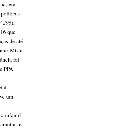
ina, em
políticas
° 296
),
016 que
ças de até
ntar Mista
ância foi
os PPA
ial
lve um
o infantil
arantias e