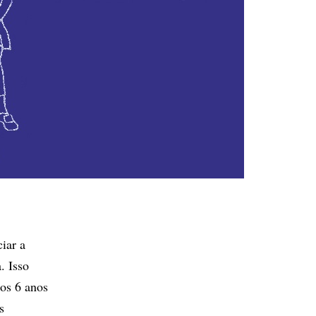
iar a
. Isso
 os 6 anos
s