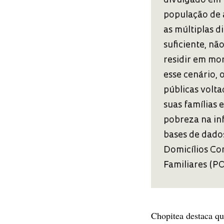
divulgado em 
população de 
as múltiplas d
suficiente, nã
residir em mor
esse cenário, 
públicas volt
suas famílias 
pobreza na inf
bases de dados
Domicílios Co
Familiares (PO
Chopitea destaca qu