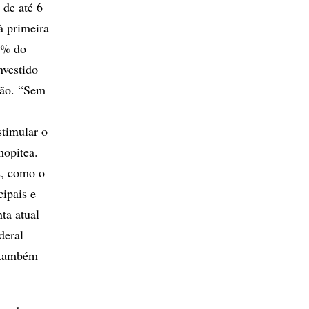
 de até 6
à primeira
92% do
nvestido
ção. “Sem
stimular o
hopitea.
s, como o
ipais e
ta atual
deral
e também