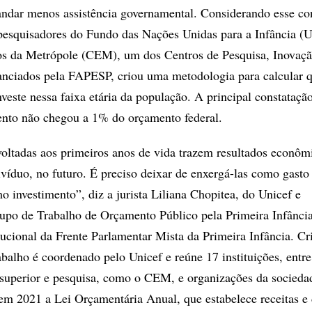
andar menos assistência governamental. Considerando esse co
esquisadores do Fundo das Nações Unidas para a Infância (U
os da Metrópole (CEM), um dos Centros de Pesquisa, Inovaçã
anciados pela FAPESP, criou uma metodologia para calcular 
nveste nessa faixa etária da população. A principal constataçã
ento não chegou a 1% do orçamento federal.
 voltadas aos primeiros anos de vida trazem resultados econôm
ivíduo, no futuro. É preciso deixar de enxergá-las como gasto 
 investimento”, diz a jurista Liliana Chopitea, do Unicef e
upo de Trabalho de Orçamento Público pela Primeira Infânci
tucional da Frente Parlamentar Mista da Primeira Infância. C
abalho é coordenado pelo Unicef e reúne 17 instituições, entr
 superior e pesquisa, como o CEM, e organizações da sociedad
m 2021 a Lei Orçamentária Anual, que estabelece receitas e