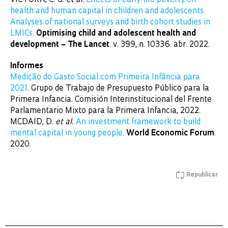
VICTORA, C. G.
et al
.
Effects of early-life poverty on
health and human capital in children and adolescents:
Analyses of national surveys and birth cohort studies in
LMICs
.
Optimising child and adolescent health and
development – The Lancet
. v. 399, n. 10336. abr. 2022.
Informes
Medição do Gasto Social com Primeira Infância para
2021
. Grupo de Trabajo de Presupuesto Público para la
Primera Infancia. Comisión Interinstitucional del Frente
Parlamentario Mixto para la Primera Infancia, 2022.
MCDAID, D.
et al.
An investment framework to build
mental capital in young people
.
World Economic Forum
.
2020.
Republicar