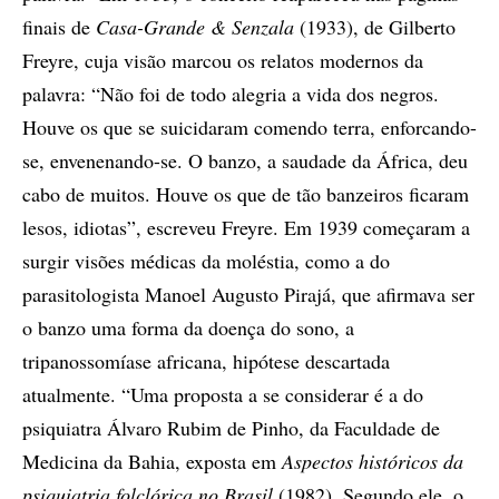
finais de
Casa-Grande & Senzala
(1933), de Gilberto
Freyre, cuja visão marcou os relatos modernos da
palavra: “Não foi de todo alegria a vida dos negros.
Houve os que se suicidaram comendo terra, enforcando-
se, envenenando-se. O banzo, a saudade da África, deu
cabo de muitos. Houve os que de tão banzeiros ficaram
lesos, idiotas”, escreveu Freyre. Em 1939 começaram a
surgir visões médicas da moléstia, como a do
parasitologista Manoel Augusto Pirajá, que afirmava ser
o banzo uma forma da doença do sono, a
tripanossomíase africana, hipótese descartada
atualmente. “Uma proposta a se considerar é a do
psiquiatra Álvaro Rubim de Pinho, da Faculdade de
Medicina da Bahia, exposta em
Aspectos históricos da
psiquiatria folclórica no Brasil
(1982). Segundo ele, o