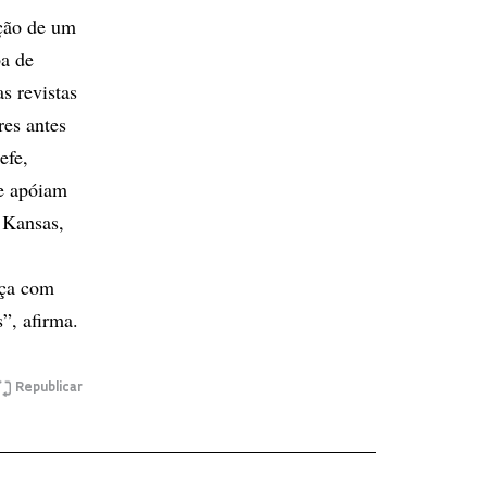
ução de um
ba de
s revistas
res antes
efe,
ue apóiam
 Kansas,
nça com
”, afirma.
Republicar