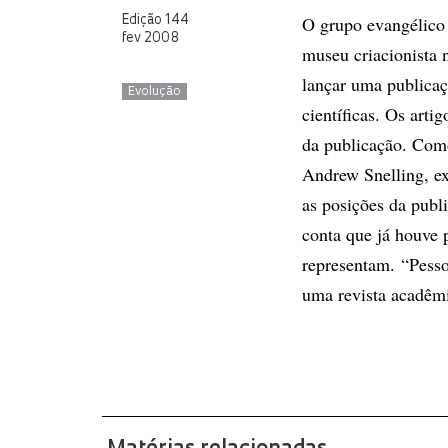
O grupo evangélico
Edição 144
fev 2008
museu criacionista
lançar uma publicaç
Evolução
científicas. Os arti
da publicação. Como 
Andrew Snelling, ex
as posições da publ
conta que já houve 
representam. “Pess
uma revista acadêmi