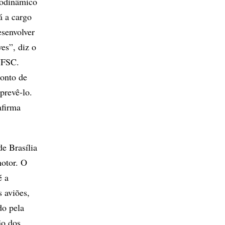
erodinâmico
á a cargo
senvolver
es”, diz o
UFSC.
onto de
prevê-lo.
afirma
de Brasília
otor. O
é a
s aviões,
do pela
ão dos