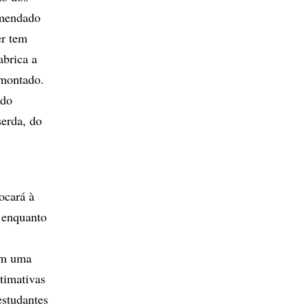
omendado
er tem
abrica a
 montado.
 do
serda, do
ocará à
, enquanto
têm uma
stimativas
estudantes