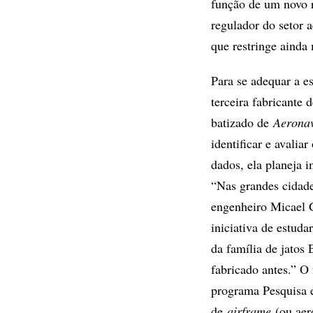
função de um novo r
regulador do setor a
que restringe ainda
Para se adequar a e
terceira fabricante
batizado de
Aeronav
identificar e avalia
dados, ela planeja 
“Nas grandes cidade
engenheiro Micael G
iniciativa de estuda
da família de jatos
fabricado antes.” O
programa Pesquisa e
de
airframe
(ou aero