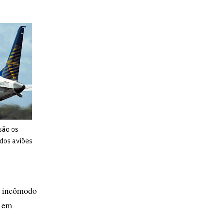
são os
 dos aviões
r incômodo
e em