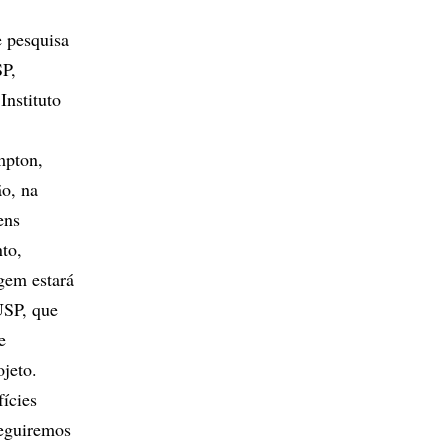
e pesquisa
SP,
Instituto
mpton,
o, na
ens
to,
gem estará
USP, que
e
jeto.
ícies
seguiremos