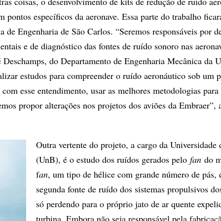
utras coisas, o desenvolvimento de kits de redução de ruído a
 pontos específicos da aeronave. Essa parte do trabalho ficar
a de Engenharia de São Carlos. “Seremos responsáveis por de
entais e de diagnóstico das fontes de ruído sonoro nas aeronav
sé Deschamps, do Departamento de Engenharia Mecânica da 
izar estudos para compreender o ruído aeronáutico sob um p
e, com esse entendimento, usar as melhores metodologias para 
mos propor alterações nos projetos dos aviões da Embraer”, 
Outra vertente do projeto, a cargo da Universidade 
(UnB), é o estudo dos ruídos gerados pelo
fan
do m
f
an
, um tipo de hélice com grande número de pás, 
segunda fonte de ruído dos sistemas propulsivos do
só perdendo para o próprio jato de ar quente expeli
turbina. Embora não seja responsável pela fabricaç