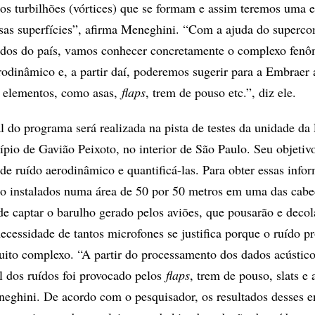
 dos turbilhões (vórtices) que se formam e assim teremos uma e
sas superfícies”, afirma Meneghini. “Com a ajuda do superc
dos do país, vamos conhecer concretamente o complexo fen
rodinâmico e, a partir daí, poderemos sugerir para a Embraer 
s elementos, como asas,
flaps
, trem de pouso etc.”, diz ele.
l do programa será realizada na pista de testes da unidade d
ípio de Gavião Peixoto, no interior de São Paulo. Seu objetiv
s de ruído aerodinâmico e quantificá-las. Para obter essas info
o instalados numa área de 50 por 50 metros em uma das cabe
de captar o barulho gerado pelos aviões, que pousarão e decol
ecessidade de tantos microfones se justifica porque o ruído 
uito complexo. “A partir do processamento dos dados acústic
l dos ruídos foi provocado pelos
flaps
, trem de pouso, slats e
neghini. De acordo com o pesquisador, os resultados desses e