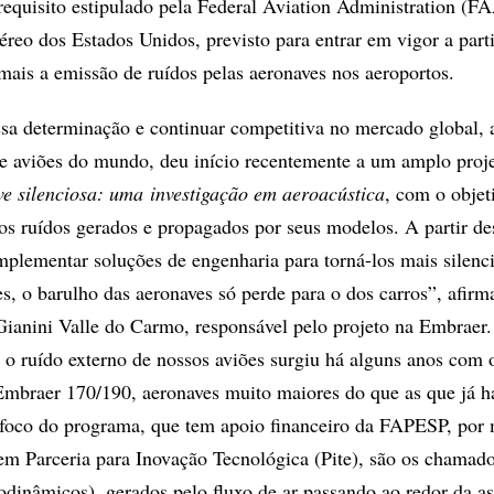
equisito estipulado pela Federal Aviation Administration (F
éreo dos Estados Unidos, previsto para entrar em vigor a part
 mais a emissão de ruídos pelas aeronaves nos aeroportos.
ssa determinação e continuar competitiva no mercado global, 
 de aviões do mundo, deu início recentemente a um amplo proje
e silenciosa: uma
investigação em aeroacústica
, com o objet
r os ruídos gerados e propagados por seus modelos. A partir de
implementar soluções de engenharia para torná-los mais silenc
s, o barulho das aeronaves só perde para o dos carros”, afirm
ianini Valle do Carmo, responsável pelo projeto na Embraer.
r o ruído externo de nossos aviões surgiu há alguns anos com 
 Embraer 170/190, aeronaves muito maiores do que as que já 
 foco do programa, que tem apoio financeiro da FAPESP, por
m Parceria para Inovação Tecnológica (Pite), são os chamado
dinâmicos), gerados pelo fluxo de ar passando ao redor da as