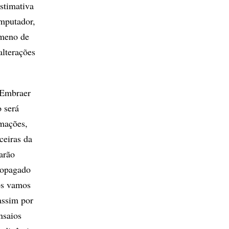
stimativa
omputador,
ômeno de
alterações
a Embraer
o será
rmações,
ceiras da
arão
propagado
os vamos
 assim por
nsaios