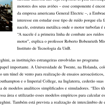
motores dos seus aviões – esse componente é enc
da empresa americana General Electric –, a Embra
interesse em estudar esse tipo de ruído porque ela f
nacele, estrutura metálica onde o motor turbofan é
“A nacele é a primeira linha de combate aos ruídos
motor”, explica o professor Roberto Bobenrieth Mi
Instituto de Tecnologia da UnB.
hini, as instituições estrangeiras envolvidas no programa
apel importante. A Universidade de Twente, na Holanda, col
to um túnel de vento para realização de ensaios aeroacústicos
outhampton e o Imperial College, na Inglaterra, cederão suas
a de modelos analíticos simplificados e simuladores. “Eles 
ssa área e utilizarão esses modelos empíricos para calcular e
eghini. Também está prevista a realização de intercâmbio de 