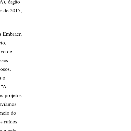
AA), órgão
ir de 2015,
a Embraer,
to,
ivo de
sses
iosos.
a o
 “A
os projetos
havíamos
 meio do
s ruídos
a e pela