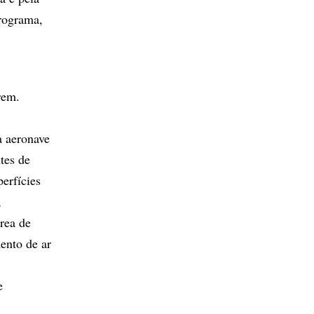
rograma,
rem.
a aeronave
ntes de
erfícies
,
rea de
ento de ar
e