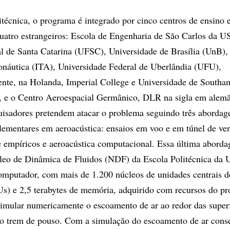
técnica, o programa é integrado por cinco centros de ensino 
quatro estrangeiros: Escola de Engenharia de São Carlos da U
l de Santa Catarina (UFSC), Universidade de Brasília (UnB), 
onáutica (ITA), Universidade Federal de Uberlândia (UFU),
nte, na Holanda, Imperial College e Universidade de Southa
a, e o Centro Aeroespacial Germânico, DLR na sigla em alemã
isadores pretendem atacar o problema seguindo três abordag
lementares em aeroacústica: ensaios em voo e em túnel de ven
e empíricos e aeroacústica computacional. Essa última aborda
leo de Dinâmica de Fluidos (NDF) da Escola Politécnica da 
omputador, com mais de 1.200 núcleos de unidades centrais d
) e 2,5 terabytes de memória, adquirido com recursos do pro
imular numericamente o escoamento de ar ao redor das superf
e o trem de pouso. Com a simulação do escoamento de ar con