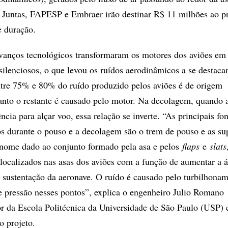
. Juntas, FAPESP e Embraer irão destinar R$ 11 milhões ao p
e duração.
vanços tecnológicos transformaram os motores dos aviões em
ilenciosos, o que levou os ruídos aerodinâmicos a se destaca
tre 75% e 80% do ruído produzido pelos aviões é de origem
nto o restante é causado pelo motor. Na decolagem, quando 
ncia para alçar voo, essa relação se inverte. “As principais fo
s durante o pouso e a decolagem são o trem de pouso e as sup
 nome dado ao conjunto formado pela asa e pelos
flaps
e
slats
 localizados nas asas dos aviões com a função de aumentar a á
 a sustentação da aeronave. O ruído é causado pelo turbilhonam
de pressão nesses pontos”, explica o engenheiro Julio Romano
r da Escola Politécnica da Universidade de São Paulo (USP) 
o projeto.