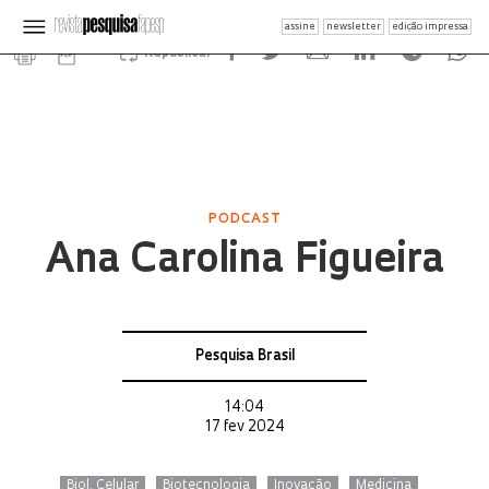
assine
newsletter
edição impressa
Republicar
PODCAST
Ana Carolina Figueira
Pesquisa Brasil
14:04
17 fev 2024
Biol. Celular
Biotecnologia
Inovação
Medicina