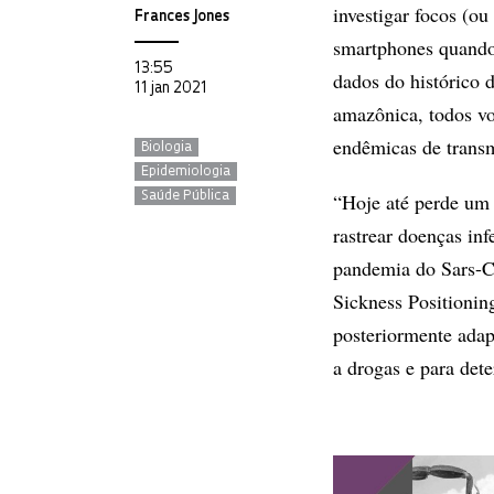
investigar focos (ou
Frances Jones
smartphones quando 
13:55
dados do histórico 
11 jan 2021
amazônica, todos vo
endêmicas de trans
Biologia
Epidemiologia
“Hoje até perde um 
Saúde Pública
rastrear doenças in
pandemia do Sars-C
Sickness Positionin
posteriormente adapt
a drogas e para det