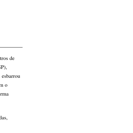
tros de
SP),
s esbarrou
om o
orma
das,