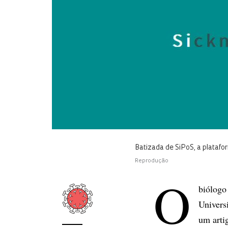
Batizada de SiPoS, a platafo
Reprodução
O
biólogo
Univers
um arti