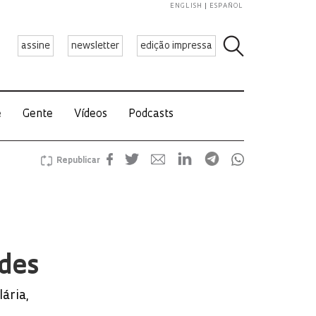
ENGLISH
ESPAÑOL
assine
newsletter
edição impressa
e
Gente
Vídeos
Podcasts
Republicar
ades
ária,