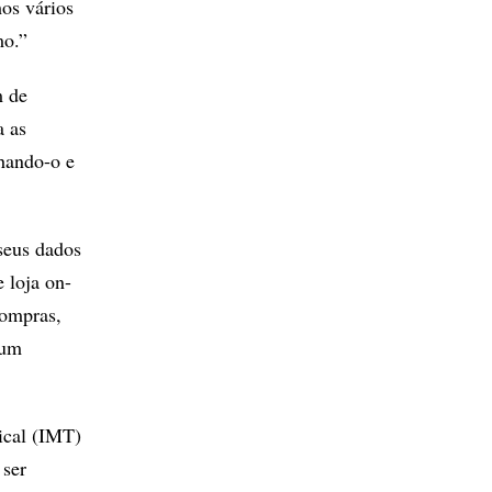
mos vários
mo.”
m de
a as
hando-o e
seus dados
 loja on-
compras,
 um
ical (IMT)
 ser