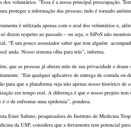
s dos voluntários. “Essa é a nossa principal preocupação. Te
para proteger a informação das pessoas; tudo é tornado anôni
rramenta é utilizada apenas com o aval dos voluntários e, alé
só dizem respeito ao passado – ou seja, o SiPoS não monitor
eal. “É um pouco assustador saber que tem alguém acompan
ocê anda. Nosso sistema olha para trás”, informa.
ém, que as pessoas já abrem mão de sua privacidade e doam 
uitamente. “Em qualquer aplicativo de entrega de comida ou de
ão para que a plataforma veja não apenas nosso histórico de 
zação em tempo real. A diferença é que o nosso projeto tem
e é o de enfrentar uma epidemia”, pondera.
ta Ester Sabino, pesquisadora do Instituto de Medicina Trop
icina da USP, considera que a ferramenta tem potencial para