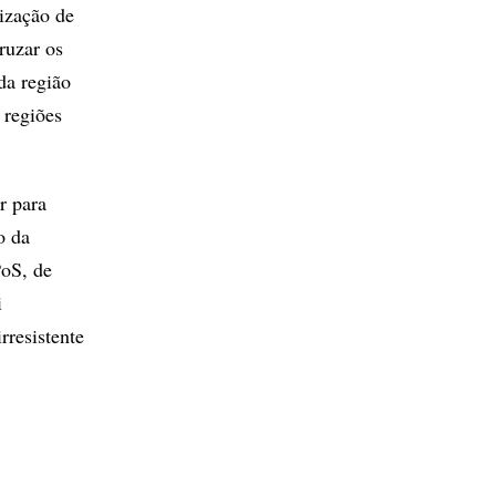
lização de
ruzar os
da região
 regiões
r para
o da
PoS, de
i
rresistente