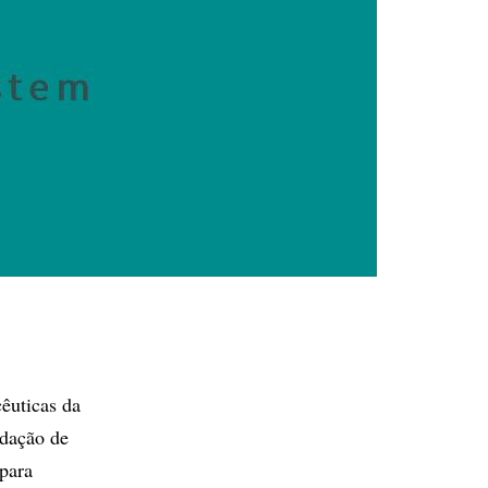
êuticas da
edação de
 para