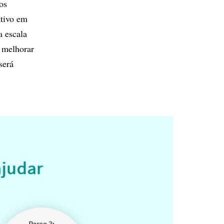
os
ativo em
a escala
e melhorar
será