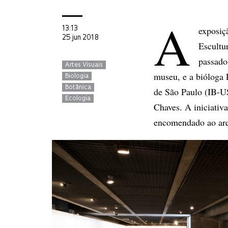
A
exposi
13:13
25 jun 2018
Escultu
passado
Artes Visuais
museu, e a bióloga 
Biologia
Botânica
de São Paulo (IB-US
Ecologia
Chaves. A iniciativ
encomendado ao arq