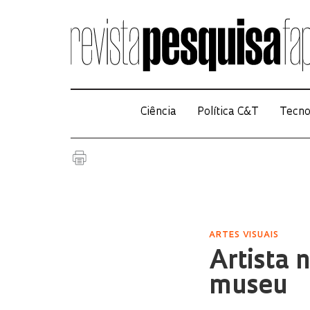
Ciência
Política C&T
Tecno
ARTES VISUAIS
Artista 
museu