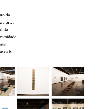
iro da
 e arte,
al do
versidade
amos
useu foi