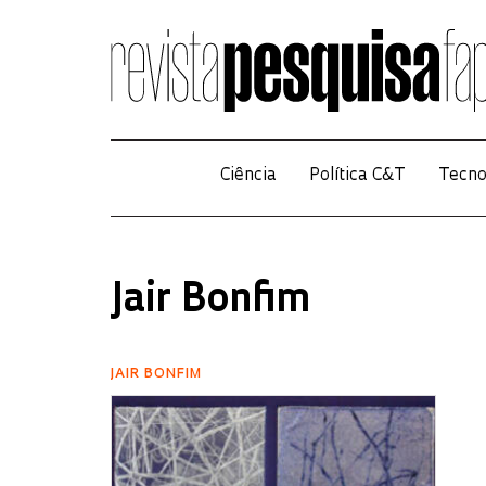
Ciência
Política C&T
Tecno
Jair Bonfim
JAIR BONFIM