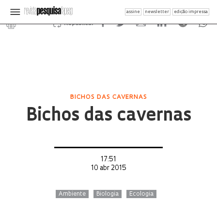
assine
newsletter
edição impressa
Republicar
BICHOS DAS CAVERNAS
Bichos das cavernas
17:51
10 abr 2015
Ambiente
Biologia
Ecologia