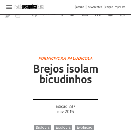
assine
newsletter
edição impressa
Republicar
FORMICIVORA PALUDICOLA
Brejos isolam
bicudinhos
Edição 237
nov 2015
Biologia
Ecologia
Evolução