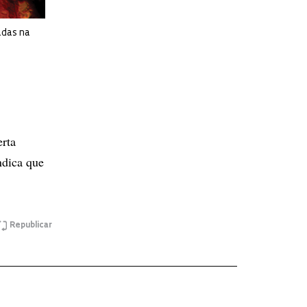
adas na
erta
ndica que
Republicar