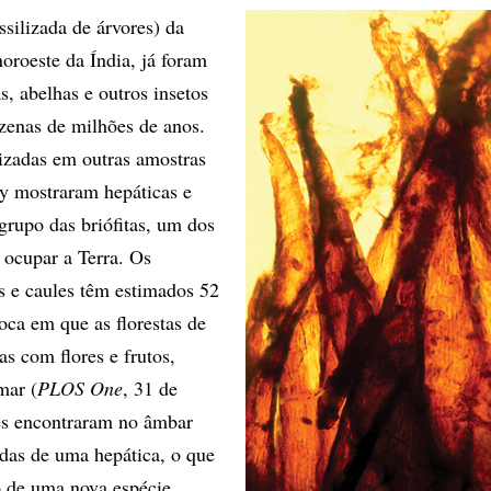
ssilizada de árvores) da
oroeste da Índia, já foram
s, abelhas e outros insetos
zenas de milhões de anos.
lizadas em outras amostras
 mostraram hepáticas e
grupo das briófitas, um dos
 ocupar a Terra. Os
s e caules têm estimados 52
oca em que as florestas de
s com flores e frutos,
mar (
PLOS One
, 31 de
es encontraram no âmbar
das de uma hepática, o que
o de uma nova espécie,