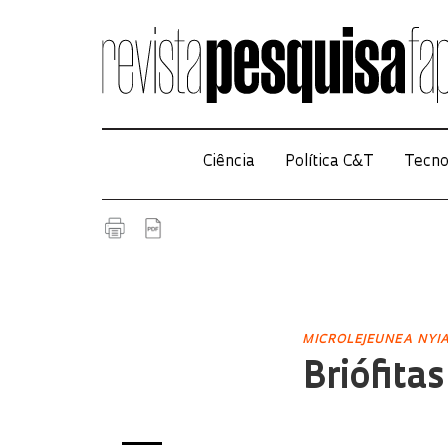
Ciência
Política C&T
Tecno
MICROLEJEUNEA NYI
Briófita