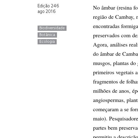
No âmbar (resina fo
Edição 246
ago 2016
região de Cambay, n
encontradas formiga
Biodiversidade
preservados com de
Botânica
Ecologia
Agora, análises rea
do âmbar de Cambay
musgos, plantas do 
primeiros vegetais a
fragmentos de folha
milhões de anos, ép
angiospermas, planta
começaram a se for
maio). Pesquisador
partes bem preserva
permitiu a descriçã