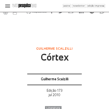
assine
newsletter
edição impressa
Republicar
GUILHERME SCALZILLI
Córtex
Guilherme Scalzilli
Edição 173
jul 2010
Literatura