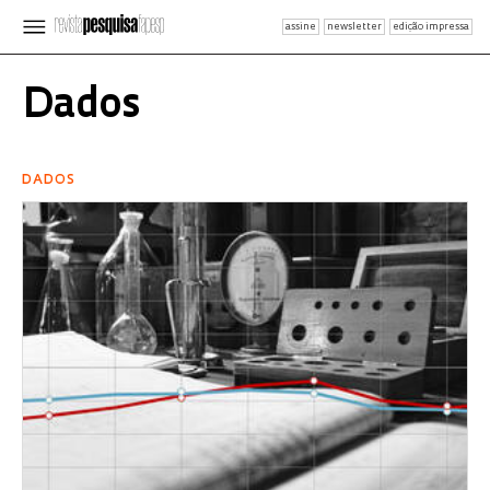
assine
newsletter
edição impressa
Dados
DADOS