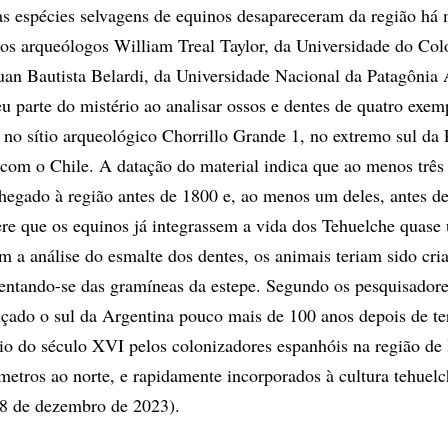
e as espécies selvagens de equinos desapareceram da região há
os arqueólogos William Treal Taylor, da Universidade do Col
uan Bautista Belardi, da Universidade Nacional da Patagônia A
u parte do mistério ao analisar ossos e dentes de quatro exem
 no sítio arqueológico Chorrillo Grande 1, no extremo sul da 
 com o Chile. A datação do material indica que ao menos três
hegado à região antes de 1800 e, ao menos um deles, antes d
re que os equinos já integrassem a vida dos Tehuelche quase
m a análise do esmalte dos dentes, os animais teriam sido cri
mentando-se das gramíneas da estepe. Segundo os pesquisadore
nçado o sul da Argentina pouco mais de 100 anos depois de t
cio do século XVI pelos colonizadores espanhóis na região d
ômetros ao norte, e rapidamente incorporados à cultura tehuel
 8 de dezembro de 2023).