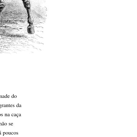
ômade do
grantes da
os na caça
não se
á poucos