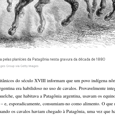
ga pelas planícies da Patagônia nesta gravura da década de 1880
mages Group via Getty Images
ritânicos do século XVIII informam que um povo indígena n
rgentina era habilidoso no uso de cavalos. Provavelmente inte
huelche, que habitava a Patagônia argentina, usavam os equin
 – e, esporadicamente, consumiam-no como alimento. O que 
quando os cavalos haviam chegado à Patagônia, uma vez que h