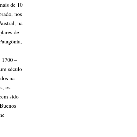
 mais de 10
orado, nos
ustral, na
plares de
Patagônia,
e 1700 –
 um século
ados na
s, os
erem sido
e Buenos
che